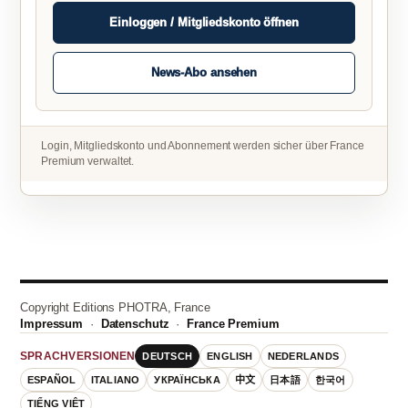
Einloggen / Mitgliedskonto öffnen
News-Abo ansehen
Login, Mitgliedskonto und Abonnement werden sicher über France
Premium verwaltet.
Copyright Editions PHOTRA, France
Impressum
·
Datenschutz
·
France Premium
DEUTSCH
ENGLISH
NEDERLANDS
SPRACHVERSIONEN
ESPAÑOL
ITALIANO
УКРАЇНСЬКА
中文
日本語
한국어
TIẾNG VIỆT