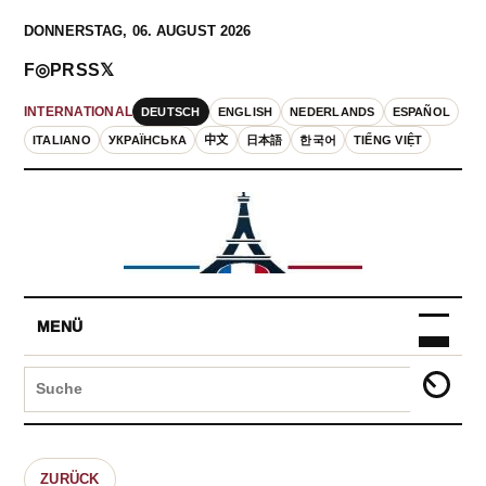
DONNERSTAG, 06. AUGUST 2026
F
◎
P
RSS
𝕏
DEUTSCH
ENGLISH
NEDERLANDS
ESPAÑOL
INTERNATIONAL
ITALIANO
УКРАЇНСЬКА
中文
日本語
한국어
TIẾNG VIỆT
MENÜ
ZURÜCK