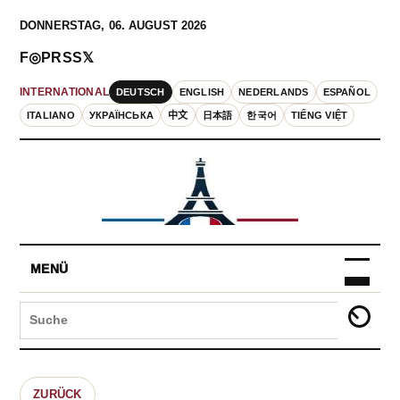
DONNERSTAG, 06. AUGUST 2026
F
◎
P
RSS
𝕏
DEUTSCH
ENGLISH
NEDERLANDS
ESPAÑOL
INTERNATIONAL
ITALIANO
УКРАЇНСЬКА
中文
日本語
한국어
TIẾNG VIỆT
MENÜ
ZURÜCK