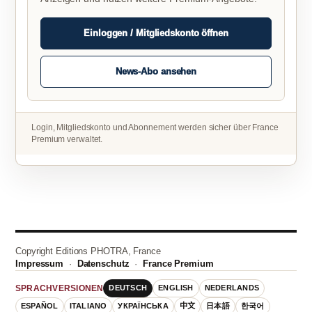
Einloggen / Mitgliedskonto öffnen
News-Abo ansehen
Login, Mitgliedskonto und Abonnement werden sicher über France
Premium verwaltet.
Copyright Editions PHOTRA, France
Impressum
·
Datenschutz
·
France Premium
DEUTSCH
ENGLISH
NEDERLANDS
SPRACHVERSIONEN
ESPAÑOL
ITALIANO
УКРАЇНСЬКА
中文
日本語
한국어