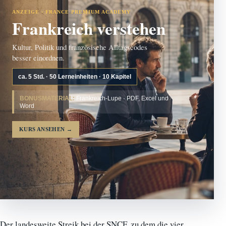
ANZEIGE · FRANCE PREMIUM ACADEMY
Frankreich verstehen
Kultur, Politik und französische Alltagscodes
besser einordnen.
ca. 5 Std. · 50 Lerneinheiten · 10 Kapitel
BONUSMATERIAL:
Frankreich-Lupe · PDF, Excel und
Word
KURS ANSEHEN
→
Der landesweite Streik bei der SNCF, zu dem die vier