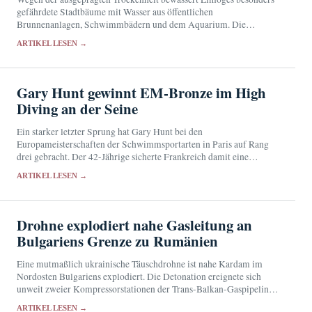
gefährdete Stadtbäume mit Wasser aus öffentlichen
Brunnenanlagen, Schwimmbädern und dem Aquarium. Die
Reserven werden allerdings knapp.
ARTIKEL LESEN →
Gary Hunt gewinnt EM-Bronze im High
Diving an der Seine
Ein starker letzter Sprung hat Gary Hunt bei den
Europameisterschaften der Schwimmsportarten in Paris auf Rang
drei gebracht. Der 42-Jährige sicherte Frankreich damit eine
Medaille vor heimischem Publikum.
ARTIKEL LESEN →
Drohne explodiert nahe Gasleitung an
Bulgariens Grenze zu Rumänien
Eine mutmaßlich ukrainische Täuschdrohne ist nahe Kardam im
Nordosten Bulgariens explodiert. Die Detonation ereignete sich
unweit zweier Kompressorstationen der Trans-Balkan-Gaspipeline;
Verletzte oder Schäden wurden nicht gemeldet.
ARTIKEL LESEN →