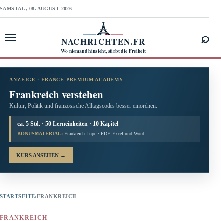
SAMSTAG, 08. AUGUST 2026
⌕
NACHRICHTEN.FR
Menü öffnen
Wo niemand hinsieht, stirbt die Freiheit
ANZEIGE · FRANCE PREMIUM ACADEMY
Frankreich verstehen
Kultur, Politik und französische Alltagscodes besser einordnen.
ca. 5 Std. · 50 Lerneinheiten · 10 Kapitel
BONUSMATERIAL:
Frankreich-Lupe · PDF, Excel und Word
KURS ANSEHEN
→
STARTSEITE
›
FRANKREICH
FRANKREICH