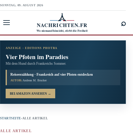
SONNTAG, 09. AUGUST 2026
⌕
NACHRICHTEN.FR
Menü öffnen
Wo niemand hinsieht, stirbt die Freiheit
ANZEIGE · EDITIONS PHOTRA
Vier Pfoten im Paradies
Mit dem Hund durch Frankreichs Sommer.
Reiseerzählung · Frankreich auf vier Pfoten entdecken
AUTOR:
Andreas M. Brucker
BEI AMAZON ANSEHEN
→
STARTSEITE
›
ALLE ARTIKEL
ALLE ARTIKEL