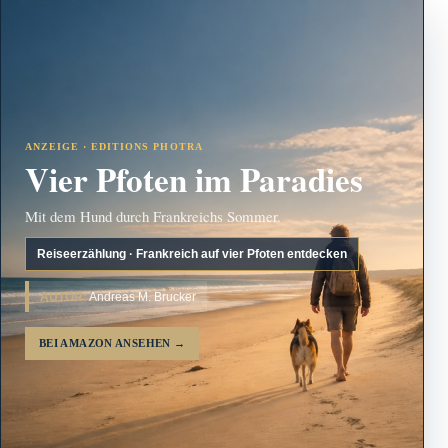
ANZEIGE · EDITIONS PHOTRA
Vier Pfoten im Paradies
Mit dem Hund durch Frankreichs Sommer.
Reiseerzählung · Frankreich auf vier Pfoten entdecken
AUTOR:
Andreas M. Brucker
BEI AMAZON ANSEHEN
→