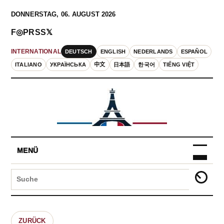
DONNERSTAG, 06. AUGUST 2026
F
◎
P
RSS
𝕏
DEUTSCH
ENGLISH
NEDERLANDS
ESPAÑOL
INTERNATIONAL
ITALIANO
УКРАЇНСЬКА
中文
日本語
한국어
TIẾNG VIỆT
MENÜ
ZURÜCK