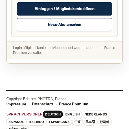
Einloggen / Mitgliedskonto öffnen
News-Abo ansehen
Login, Mitgliedskonto und Abonnement werden sicher über France
Premium verwaltet.
Copyright Editions PHOTRA, France
Impressum
·
Datenschutz
·
France Premium
DEUTSCH
ENGLISH
NEDERLANDS
SPRACHVERSIONEN
ESPAÑOL
ITALIANO
УКРАЇНСЬКА
中文
日本語
한국어