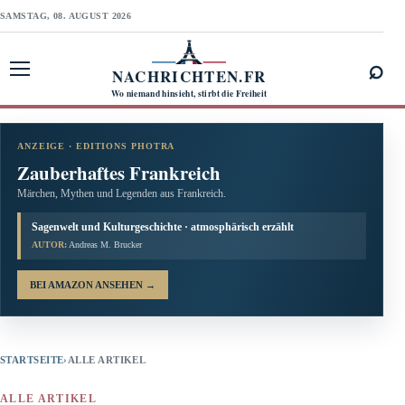
SAMSTAG, 08. AUGUST 2026
⌕
NACHRICHTEN.FR
Menü öffnen
Wo niemand hinsieht, stirbt die Freiheit
ANZEIGE · EDITIONS PHOTRA
Zauberhaftes Frankreich
Märchen, Mythen und Legenden aus Frankreich.
Sagenwelt und Kulturgeschichte · atmosphärisch erzählt
AUTOR:
Andreas M. Brucker
BEI AMAZON ANSEHEN
→
STARTSEITE
›
ALLE ARTIKEL
ALLE ARTIKEL