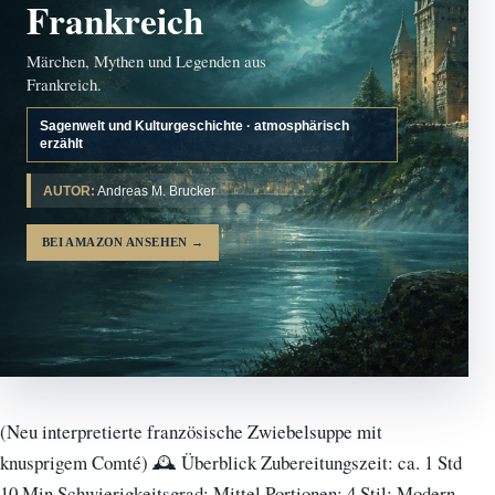
Frankreich
Märchen, Mythen und Legenden aus
Frankreich.
Sagenwelt und Kulturgeschichte · atmosphärisch
erzählt
AUTOR:
Andreas M. Brucker
BEI AMAZON ANSEHEN
→
(Neu interpretierte französische Zwiebelsuppe mit
knusprigem Comté) 🕰️ Überblick Zubereitungszeit: ca. 1 Std
10 Min Schwierigkeitsgrad: Mittel Portionen: 4 Stil: Modern