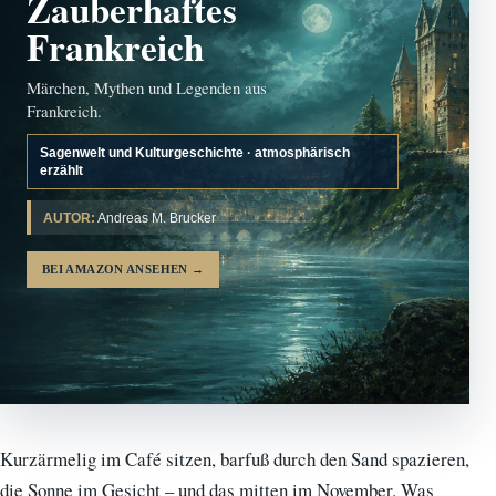
Zauberhaftes
Frankreich
Märchen, Mythen und Legenden aus
Frankreich.
Sagenwelt und Kulturgeschichte · atmosphärisch
erzählt
AUTOR:
Andreas M. Brucker
BEI AMAZON ANSEHEN
→
Kurzärmelig im Café sitzen, barfuß durch den Sand spazieren,
die Sonne im Gesicht – und das mitten im November. Was