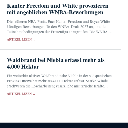
Kanter Freedom und White provozieren
mit angeblichen WNBA-Bewerbungen
Die früheren NBA-Profis Enes Kanter Freedom und Royce White
kündigen Bewerbungen für den WNBA-Draft 2027 an, um die
Teilnahmebedingungen der Frauenliga anzugreifen. Die WNBA hat
weder ihre Zulassung noch Details zum Auswahlverfahren bestätigt.
ARTIKEL LESEN →
Waldbrand bei Niebla erfasst mehr als
4.000 Hektar
Ein weiterhin aktiver Waldbrand nahe Niebla in der südspanischen
Provinz Huelva hat mehr als 4.000 Hektar erfasst. Starke Winde
erschweren die Löscharbeiten; zusätzliche militärische Kräfte
wurden angefordert.
ARTIKEL LESEN →