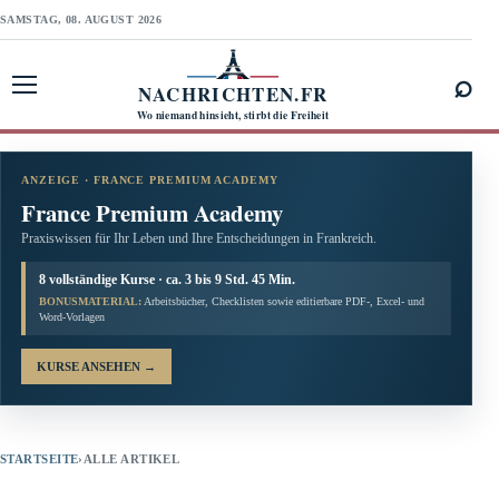
SAMSTAG, 08. AUGUST 2026
⌕
NACHRICHTEN.FR
Menü öffnen
Wo niemand hinsieht, stirbt die Freiheit
ANZEIGE · FRANCE PREMIUM ACADEMY
France Premium Academy
Praxiswissen für Ihr Leben und Ihre Entscheidungen in Frankreich.
8 vollständige Kurse · ca. 3 bis 9 Std. 45 Min.
BONUSMATERIAL:
Arbeitsbücher, Checklisten sowie editierbare PDF-, Excel- und
Word-Vorlagen
KURSE ANSEHEN
→
STARTSEITE
›
ALLE ARTIKEL