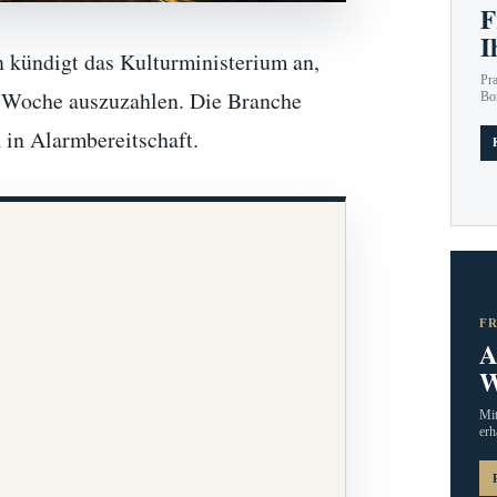
F
I
 kündigt das Kulturministerium an,
Pr
te Woche auszuzahlen. Die Branche
Bo
 in Alarmbereitschaft.
F
A
W
Mit
erh