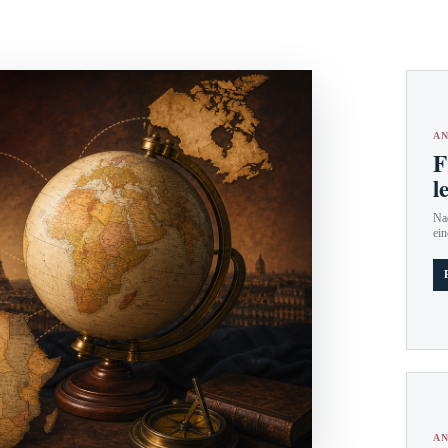
AN
F
l
Nac
ein
AN