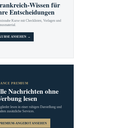
rankreich-Wissen für
hre Entscheidungen
axisnahe Kurse mit Checklisten, Vorlagen und
nusmaterial.
KURSE ANSEHEN →
RANCE PREMIUM
lle Nachrichten ohne
erbung lesen
glieder lesen in einer ruhigen Darstellung und
alten zusätzliche Services.
PREMIUM-ANGEBOT ANSEHEN