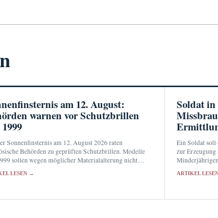
en
nenfinsternis am 12. August:
Soldat i
örden warnen vor Schutzbrillen
Missbrau
 1999
Ermittlu
er Sonnenfinsternis am 12. August 2026 raten
Ein Soldat soll
ösische Behörden zu geprüften Schutzbrillen. Modelle
zur Erzeugung 
999 sollen wegen möglicher Materialalterung nicht
Minderjährigen
t verwendet werden.
wurden mehr al
KEL LESEN →
ARTIKEL LESE