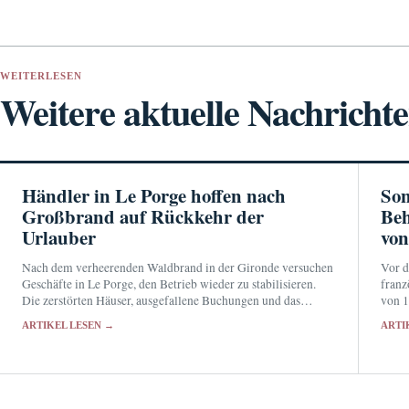
WEITERLESEN
Weitere aktuelle Nachricht
Händler in Le Porge hoffen nach
Son
Großbrand auf Rückkehr der
Beh
Urlauber
von
Nach dem verheerenden Waldbrand in der Gironde versuchen
Vor d
Geschäfte in Le Porge, den Betrieb wieder zu stabilisieren.
franz
Die zerstörten Häuser, ausgefallene Buchungen und das
von 1
ausbleibende Ferienpublikum belasten die lokale Wirtschaft.
erneu
ARTIKEL LESEN →
ARTI