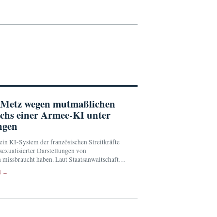
n Metz wegen mutmaßlichen
chs einer Armee-KI unter
ngen
 ein KI-System der französischen Streitkräfte
sexualisierter Darstellungen von
 missbraucht haben. Laut Staatsanwaltschaft
s 10.000 entsprechende Eingaben registriert.
N →