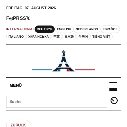
FREITAG, 07. AUGUST 2026
F
◎
P
RSS
𝕏
DEUTSCH
ENGLISH
NEDERLANDS
ESPAÑOL
INTERNATIONAL
ITALIANO
УКРАЇНСЬКА
中文
日本語
한국어
TIẾNG VIỆT
MENÜ
ZURÜCK