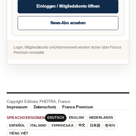
Einloggen / Mitgliedskonto öffnen
News-Abo ansehen
Login, Mitgliedskonto und Abonnement werden sicher über France
Premium verwaltet.
Copyright Editions PHOTRA, France
Impressum
·
Datenschutz
·
France Premium
DEUTSCH
ENGLISH
NEDERLANDS
SPRACHVERSIONEN
ESPAÑOL
ITALIANO
УКРАЇНСЬКА
中文
日本語
한국어
TIẾNG VIỆT