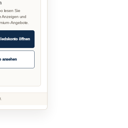
n
o lesen Sie
e Anzeigen und
emium-Angebote.
liedskonto öffnen
o ansehen
t.