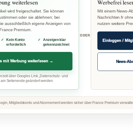
bung weiterlesen
Werbefrei lese
ikel wird freigeschaltet. Sie können
Mit einem News-Ab
stimmen oder sie ablehnen; bei
Nachrichten.fr ohn
e ausschließlich eigene Anzeigen von
nutzen weitere Pr
 France Premium.
ODER
Kein Konto
Anzeigen klar
Einloggen / Mitg
erforderlich
gekennzeichnet
s mit Werbung weiterlesen →
News-Ab
erzeit über Googles Link „Datenschutz- und
“ am Seitenende geändert werden.
ogin, Mitgliedskonto und Abonnement werden sicher über France Premium verwalte