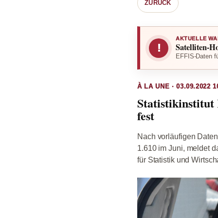
ZURÜCK
AKTUELLE WA
Satelliten-H
!
EFFIS-Daten fü
À LA UNE · 03.09.2022 1
Statistikinstitu
fest
Nach vorläufigen Daten 
1.610 im Juni, meldet d
für Statistik und Wirtsch