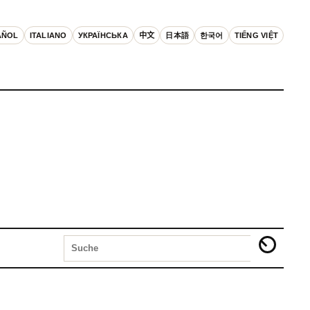
AÑOL
ITALIANO
УКРАЇНСЬКА
中文
日本語
한국어
TIẾNG VIỆT