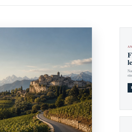
AN
F
l
Nac
ein