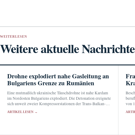
WEITERLESEN
Weitere aktuelle Nachricht
Drohne explodiert nahe Gasleitung an
Fra
Bulgariens Grenze zu Rumänien
Kra
Eine mutmaßlich ukrainische Täuschdrohne ist nahe Kardam
Besch
im Nordosten Bulgariens explodiert. Die Detonation ereignete
beruf
sich unweit zweier Kompressorstationen der Trans-Balkan-
von 1
Gaspipeline; Verletzte oder Schäden wurden nicht gemeldet.
Antra
ARTIKEL LESEN →
ARTI
gestel