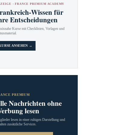
ZEIGE · FRANCE PREMIUM ACADEMY
rankreich-Wissen für
hre Entscheidungen
axisnahe Kurse mit Checklisten, Vorlagen und
nusmaterial.
KURSE ANSEHEN →
RANCE PREMIUM
lle Nachrichten ohne
erbung lesen
glieder lesen in einer ruhigen Darstellung und
alten zusätzliche Services.