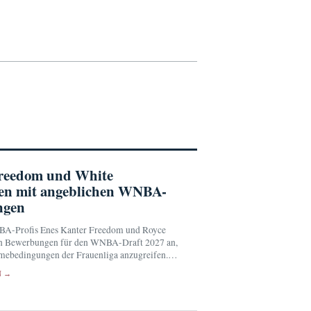
reedom und White
ren mit angeblichen WNBA-
ngen
NBA-Profis Enes Kanter Freedom und Royce
n Bewerbungen für den WNBA-Draft 2027 an,
mebedingungen der Frauenliga anzugreifen.
eder ihre Zulassung noch Details zum
N →
en bestätigt.