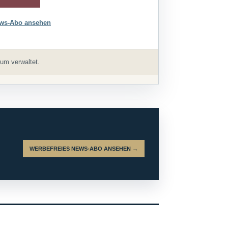
ws-Abo ansehen
um verwaltet.
WERBEFREIES NEWS-ABO ANSEHEN →