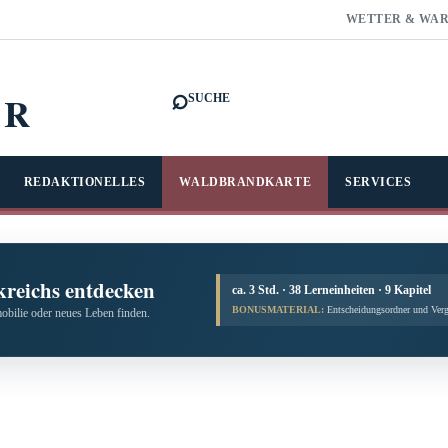
WETTER & WA
⌕
FR
SUCHE
REDAKTIONELLES
WALDBRANDKARTE
SERVICES
kreichs entdecken
ca. 3 Std. · 38 Lerneinheiten · 9 Kapitel
BONUSMATERIAL:
Entscheidungsordner und Verg
obilie oder neues Leben finden.