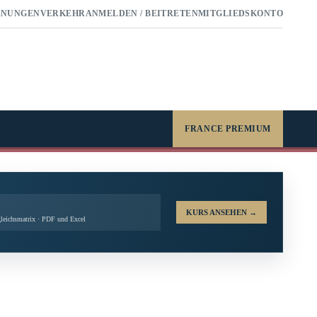
RNUNGEN
VERKEHR
ANMELDEN / BEITRETEN
MITGLIEDSKONTO
FRANCE PREMIUM
KURS ANSEHEN
→
leichsmatrix · PDF und Excel