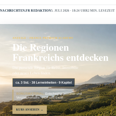
NACHRICHTEN.FR REDAKTION
5. JULI 2026 · 18:24 UHR
2 MIN. LESEZEIT
ANZEIGE · FRANCE PREMIUM ACADEMY
Die Regionen
Frankreichs entdecken
Die passende Region für Reise, Immobilie
oder neues Leben finden.
ca. 3 Std. · 38 Lerneinheiten · 9 Kapitel
BONUSMATERIAL:
Entscheidungsordner und
Vergleichsmatrix · PDF und Excel
KURS ANSEHEN
→