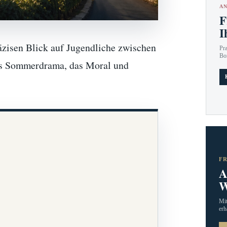
AN
F
I
äzisen Blick auf Jugendliche zwischen
Pr
Bo
tes Sommerdrama, das Moral und
F
A
W
Mit
erh