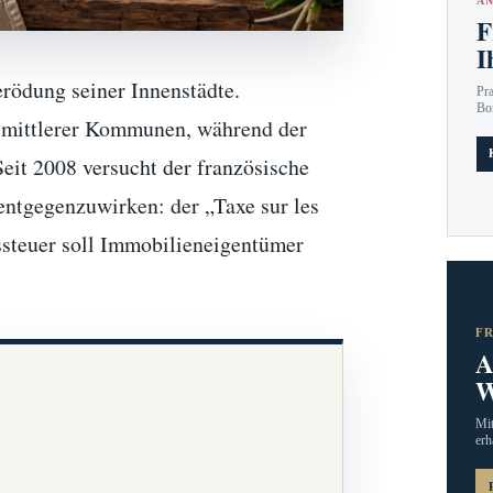
AN
F
I
erödung seiner Innenstädte.
Pr
Bo
d mittlerer Kommunen, während der
eit 2008 versucht der französische
entgegenzuwirken: der „Taxe sur les
ssteuer soll Immobilieneigentümer
F
A
W
Mit
erh