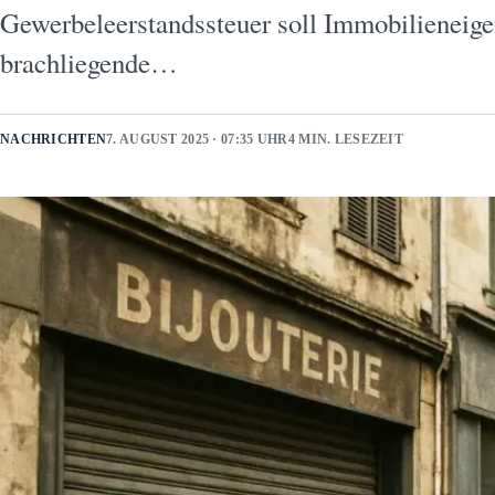
Gewerbeleerstandssteuer soll Immobilieneig
brachliegende…
NACHRICHTEN
7. AUGUST 2025 · 07:35 UHR
4 MIN. LESEZEIT