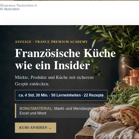
Illustration Nachrichten.fr
KI-Illustration
ANZEIGE · FRANCE PREMIUM ACADEMY
Französische Küche
wie ein Insider
Märkte, Produkte und Küche mit sicherem
Gespür entdecken.
ca. 4 Std. 30 Min. · 50 Lerneinheiten · 22 Rezepte
BONUSMATERIAL:
Markt- und Menübegleiter · PDF,
Excel und Word
KURS ANSEHEN
→