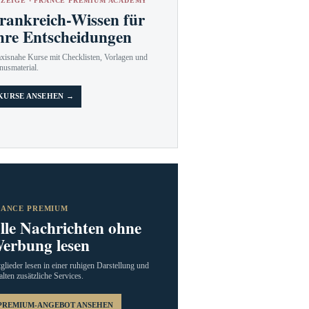
ZEIGE · FRANCE PREMIUM ACADEMY
rankreich-Wissen für
hre Entscheidungen
axisnahe Kurse mit Checklisten, Vorlagen und
nusmaterial.
KURSE ANSEHEN →
RANCE PREMIUM
lle Nachrichten ohne
erbung lesen
glieder lesen in einer ruhigen Darstellung und
alten zusätzliche Services.
PREMIUM-ANGEBOT ANSEHEN