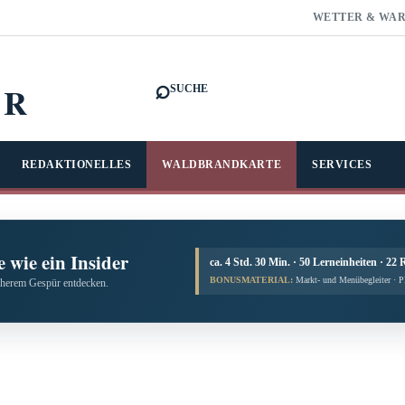
WETTER & WA
⌕
FR
SUCHE
REDAKTIONELLES
WALDBRANDKARTE
SERVICES
 wie ein Insider
ca. 4 Std. 30 Min. · 50 Lerneinheiten · 22 
BONUSMATERIAL:
Markt- und Menübegleiter · 
cherem Gespür entdecken.