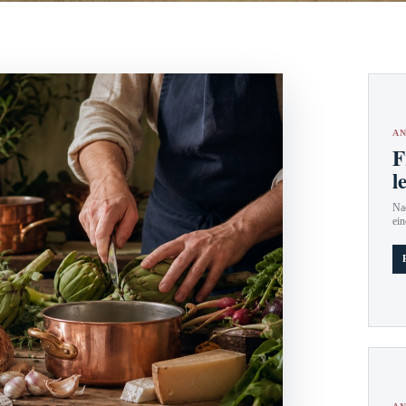
AN
F
l
Nac
ein