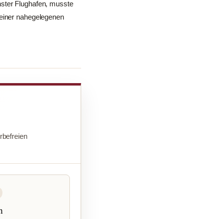
hster Flughafen, musste
 einer nahegelegenen
befreien
n