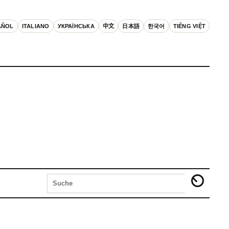
AÑOL
ITALIANO
УКРАЇНСЬКА
中文
日本語
한국어
TIẾNG VIỆT