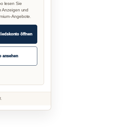
o lesen Sie
e Anzeigen und
emium-Angebote.
liedskonto öffnen
o ansehen
t.