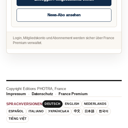
News-Abo ansehen
Login, Mitgliedskonto und Abonnement werden sicher über France
Premium verwaltet.
Copyright Editions PHOTRA, France
Impressum
·
Datenschutz
·
France Premium
DEUTSCH
ENGLISH
NEDERLANDS
SPRACHVERSIONEN
ESPAÑOL
ITALIANO
УКРАЇНСЬКА
中文
日本語
한국어
TIẾNG VIỆT