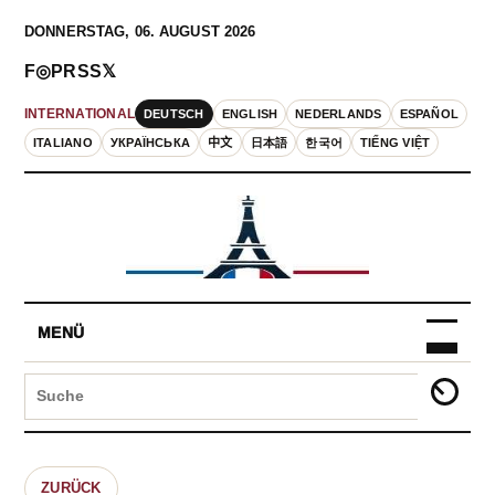
DONNERSTAG, 06. AUGUST 2026
F
◎
P
RSS
𝕏
DEUTSCH
ENGLISH
NEDERLANDS
ESPAÑOL
INTERNATIONAL
ITALIANO
УКРАЇНСЬКА
中文
日本語
한국어
TIẾNG VIỆT
MENÜ
ZURÜCK