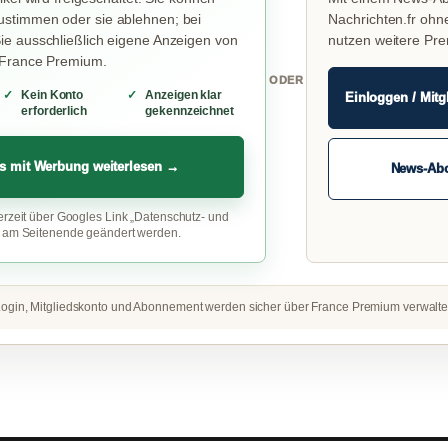
stimmen oder sie ablehnen; bei
Nachrichten.fr ohn
e ausschließlich eigene Anzeigen von
nutzen weitere Pr
 France Premium.
ODER
Kein Konto
Anzeigen klar
Einloggen / Mitg
erforderlich
gekennzeichnet
s mit Werbung weiterlesen →
News-Ab
erzeit über Googles Link „Datenschutz- und
“ am Seitenende geändert werden.
ogin, Mitgliedskonto und Abonnement werden sicher über France Premium verwalte