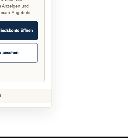
e Anzeigen und
emium-Angebote.
liedskonto öffnen
o ansehen
t.