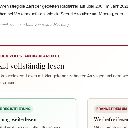
hren stieg die Zahl der getöteten Radfahrer auf über 200. Im Jahr 202
n bei Verkehrsunfällen, wie die Sécurité routière am Montag, dem...
er und eine Lesedauer von etwa 2 Minuten.)
 DEN VOLLSTÄNDIGEN ARTIKEL
el vollständig lesen
 kostenlosem Lesen mit klar gekennzeichneten Anzeigen und dem wer
Premium.
E REGISTRIERUNG
FRANCE PREMIUM
bung weiterlesen
Werbefrei lese
ikel wird freigeschaltet. Sie können
Mit einem News-Ab