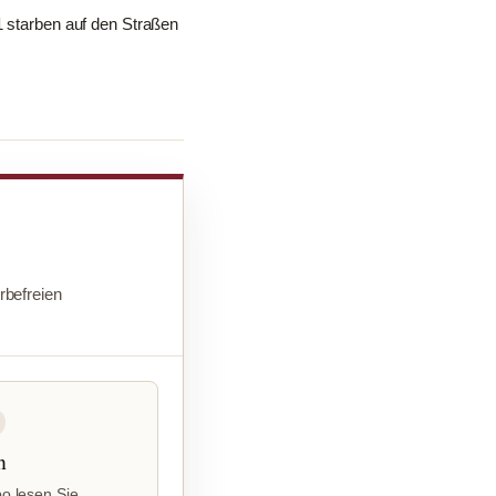
1 starben auf den Straßen
befreien
n
o lesen Sie