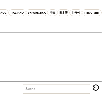
AÑOL
ITALIANO
УКРАЇНСЬКА
中文
日本語
한국어
TIẾNG VIỆT