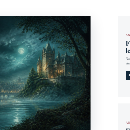
AN
F
l
Nac
ein
AN