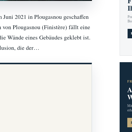
F
I
m Juni 2021 in Plougasnou geschaffen
Pr
Bo
 von Plougasnou (Finistère) fällt eine
 die Wände eines Gebäudes geklebt ist.
llusion, die der…
F
A
W
Mit
erh