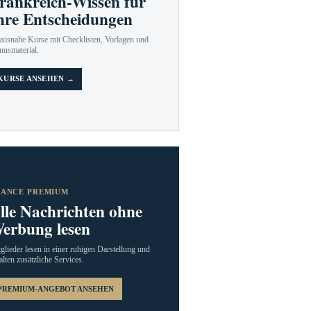
rankreich-Wissen für
hre Entscheidungen
axisnahe Kurse mit Checklisten, Vorlagen und
nusmaterial.
KURSE ANSEHEN →
RANCE PREMIUM
lle Nachrichten ohne
erbung lesen
glieder lesen in einer ruhigen Darstellung und
alten zusätzliche Services.
PREMIUM-ANGEBOT ANSEHEN