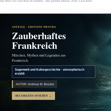
Das Werk von Léon Keer im Finistère - eine perfekte Illusion. (Foto: Leon Keer)
ANZEIGE · EDITIONS PHOTRA
Zauberhaftes
Frankreich
Märchen, Mythen und Legenden aus
Frankreich.
Sagenwelt und Kulturgeschichte · atmosphärisch
erzählt
AUTOR:
Andreas M. Brucker
BEI AMAZON ANSEHEN
→