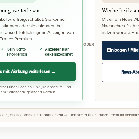
bung weiterlesen
Werbefrei lese
ikel wird freigeschaltet. Sie können
Mit einem News-Ab
stimmen oder sie ablehnen; bei
Nachrichten.fr ohn
e ausschließlich eigene Anzeigen von
nutzen weitere Pr
 France Premium.
ODER
Kein Konto
Anzeigen klar
Einloggen / Mitg
erforderlich
gekennzeichnet
s mit Werbung weiterlesen →
News-Ab
erzeit über Googles Link „Datenschutz- und
“ am Seitenende geändert werden.
ogin, Mitgliedskonto und Abonnement werden sicher über France Premium verwalte