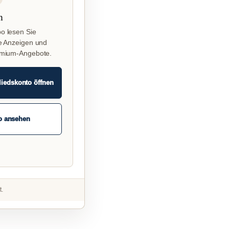
n
o lesen Sie
e Anzeigen und
emium-Angebote.
liedskonto öffnen
o ansehen
t.