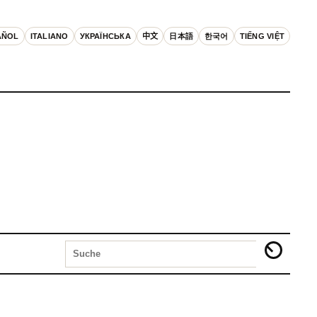
AÑOL
ITALIANO
УКРАЇНСЬКА
中文
日本語
한국어
TIẾNG VIỆT