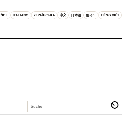
AÑOL
ITALIANO
УКРАЇНСЬКА
中文
日本語
한국어
TIẾNG VIỆT