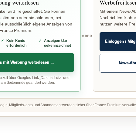
bung weiterlesen
Werbefrei lese
ikel wird freigeschaltet. Sie können
Mit einem News-Ab
stimmen oder sie ablehnen; bei
Nachrichten.fr ohn
e ausschließlich eigene Anzeigen von
nutzen weitere Pr
 France Premium.
ODER
Kein Konto
Anzeigen klar
Einloggen / Mitg
erforderlich
gekennzeichnet
s mit Werbung weiterlesen →
News-Ab
erzeit über Googles Link „Datenschutz- und
“ am Seitenende geändert werden.
ogin, Mitgliedskonto und Abonnement werden sicher über France Premium verwalte