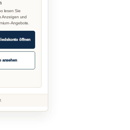
n
o lesen Sie
e Anzeigen und
emium-Angebote.
liedskonto öffnen
o ansehen
t.