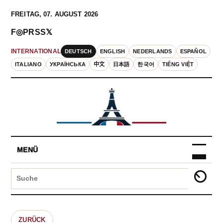
FREITAG, 07. AUGUST 2026
F
◎
P
RSS
𝕏
DEUTSCH
ENGLISH
NEDERLANDS
ESPAÑOL
INTERNATIONAL
ITALIANO
УКРАЇНСЬКА
中文
日本語
한국어
TIẾNG VIỆT
MENÜ
ZURÜCK