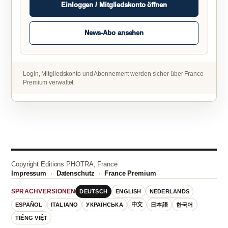
Einloggen / Mitgliedskonto öffnen
News-Abo ansehen
Login, Mitgliedskonto und Abonnement werden sicher über France
Premium verwaltet.
Copyright Editions PHOTRA, France
Impressum
·
Datenschutz
·
France Premium
DEUTSCH
ENGLISH
NEDERLANDS
SPRACHVERSIONEN
ESPAÑOL
ITALIANO
УКРАЇНСЬКА
中文
日本語
한국어
TIẾNG VIỆT