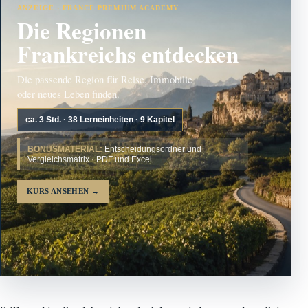
ANZEIGE · FRANCE PREMIUM ACADEMY
Die Regionen
Frankreichs entdecken
Die passende Region für Reise, Immobilie
oder neues Leben finden.
ca. 3 Std. · 38 Lerneinheiten · 9 Kapitel
BONUSMATERIAL:
Entscheidungsordner und
Vergleichsmatrix · PDF und Excel
KURS ANSEHEN
→