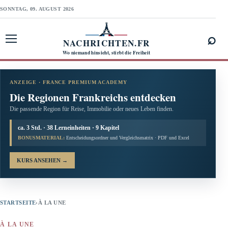
SONNTAG, 09. AUGUST 2026
⌕
NACHRICHTEN.FR
Menü öffnen
Wo niemand hinsieht, stirbt die Freiheit
ANZEIGE · FRANCE PREMIUM ACADEMY
Die Regionen Frankreichs entdecken
Die passende Region für Reise, Immobilie oder neues Leben finden.
ca. 3 Std. · 38 Lerneinheiten · 9 Kapitel
BONUSMATERIAL:
Entscheidungsordner und Vergleichsmatrix · PDF und Excel
KURS ANSEHEN
→
STARTSEITE
›
À LA UNE
À LA UNE