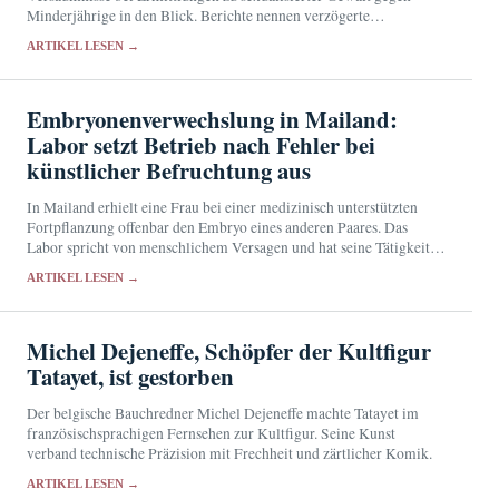
Minderjährige in den Blick. Berichte nennen verzögerte
Aktenübergaben, mangelnde Kontrolle und knappe Ressourcen.
ARTIKEL LESEN →
Embryonenverwechslung in Mailand:
Labor setzt Betrieb nach Fehler bei
künstlicher Befruchtung aus
In Mailand erhielt eine Frau bei einer medizinisch unterstützten
Fortpflanzung offenbar den Embryo eines anderen Paares. Das
Labor spricht von menschlichem Versagen und hat seine Tätigkeit
für mindestens 15 Tage ausgesetzt.
ARTIKEL LESEN →
Michel Dejeneffe, Schöpfer der Kultfigur
Tatayet, ist gestorben
Der belgische Bauchredner Michel Dejeneffe machte Tatayet im
französischsprachigen Fernsehen zur Kultfigur. Seine Kunst
verband technische Präzision mit Frechheit und zärtlicher Komik.
ARTIKEL LESEN →