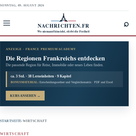
SONNTAG, 09. AUGUST 2026
⌕
NACHRICHTEN.FR
Menü öffnen
Wo niemand hinsieht, stirbt die Freiheit
ANZEIGE · FRANCE PREMIUM ACADEMY
Die Regionen Frankreichs entdecken
Die passende Region für Reise, Immobilie oder neues Leben finden.
ca. 3 Std. · 38 Lerneinheiten · 9 Kapitel
BONUSMATERIAL:
Entscheidungsordner und Vergleichsmatrix · PDF und Excel
KURS ANSEHEN
→
STARTSEITE
›
WIRTSCHAFT
WIRTSCHAFT