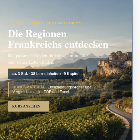
ANZEIGE · FRANCE PREMIUM ACADEMY
Die Regionen
Frankreichs entdecken
Die passende Region für Reise, Immobilie
oder neues Leben finden.
ca. 3 Std. · 38 Lerneinheiten · 9 Kapitel
BONUSMATERIAL:
Entscheidungsordner und
Vergleichsmatrix · PDF und Excel
KURS ANSEHEN
→