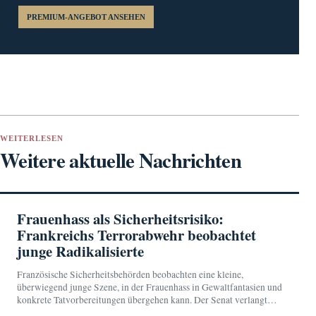
PREMIUM-ANGEBOT ANSEHEN
WEITERLESEN
Weitere aktuelle Nachrichten
Frauenhass als Sicherheitsrisiko:
Frankreichs Terrorabwehr beobachtet
junge Radikalisierte
Französische Sicherheitsbehörden beobachten eine kleine,
überwiegend junge Szene, in der Frauenhass in Gewaltfantasien und
konkrete Tatvorbereitungen übergehen kann. Der Senat verlangt
eine engere Zusammenarbeit von Schulen, Justiz und