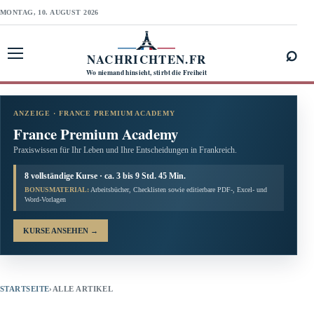
MONTAG, 10. AUGUST 2026
⌕
NACHRICHTEN.FR
Menü öffnen
Wo niemand hinsieht, stirbt die Freiheit
ANZEIGE · FRANCE PREMIUM ACADEMY
France Premium Academy
Praxiswissen für Ihr Leben und Ihre Entscheidungen in Frankreich.
8 vollständige Kurse · ca. 3 bis 9 Std. 45 Min.
BONUSMATERIAL:
Arbeitsbücher, Checklisten sowie editierbare PDF-, Excel- und
Word-Vorlagen
KURSE ANSEHEN
→
STARTSEITE
›
ALLE ARTIKEL