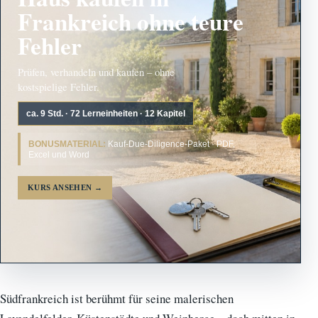
Frankreich ohne teure
Fehler
Prüfen, verhandeln und kaufen – ohne
kostspielige Fehler.
ca. 9 Std. · 72 Lerneinheiten · 12 Kapitel
BONUSMATERIAL:
Kauf-Due-Diligence-Paket · PDF,
Excel und Word
KURS ANSEHEN
→
Südfrankreich ist berühmt für seine malerischen