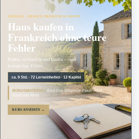
ANZEIGE · FRANCE PREMIUM ACADEMY
Haus kaufen in
Frankreich ohne teure
Fehler
Prüfen, verhandeln und kaufen – ohne
kostspielige Fehler.
ca. 9 Std. · 72 Lerneinheiten · 12 Kapitel
BONUSMATERIAL:
Kauf-Due-Diligence-Paket · PDF,
Excel und Word
KURS ANSEHEN
→