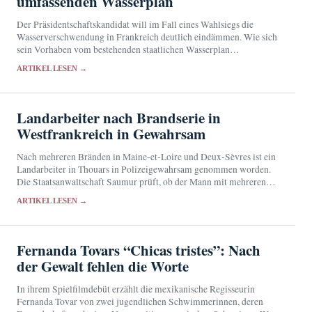
umfassenden Wasserplan
Der Präsidentschaftskandidat will im Fall eines Wahlsiegs die
Wasserverschwendung in Frankreich deutlich eindämmen. Wie sich
sein Vorhaben vom bestehenden staatlichen Wasserplan
unterscheiden soll, ist bislang offen.
ARTIKEL LESEN →
Landarbeiter nach Brandserie in
Westfrankreich in Gewahrsam
Nach mehreren Bränden in Maine-et-Loire und Deux-Sèvres ist ein
Landarbeiter in Thouars in Polizeigewahrsam genommen worden.
Die Staatsanwaltschaft Saumur prüft, ob der Mann mit mehreren
Brandorten in Verbindung steht.
ARTIKEL LESEN →
Fernanda Tovars “Chicas tristes”: Nach
der Gewalt fehlen die Worte
In ihrem Spielfilmdebüt erzählt die mexikanische Regisseurin
Fernanda Tovar von zwei jugendlichen Schwimmerinnen, deren