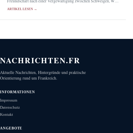
Freundschaft nach einer Vergewaltigung zwischen Schweigen, Wut
und Solidarität neu ausgehandelt wird. Am 12. August startet
ARTIKEL LESEN →
"Chicas tristes" in Frankreich.
NACHRICHTEN.FR
Aktuelle Nachrichten, Hintergründe und praktische
Orientierung rund um Frankreich.
INFORMATIONEN
Impressum
Datenschutz
Kontakt
ANGEBOTE