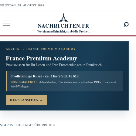
SONNTAG, 09. AUGUST 2026
⌕
NACHRICHTEN.FR
Menü öffnen
Wo niemand hinsieht, stirbt die Freiheit
ANZEIGE · FRANCE PREMIUM ACADEMY
France Premium Academy
Praxiswissen für Ihr Leben und Ihre Entscheidungen in Frankreich.
8 vollständige Kurse · ca. 3 bis 9 Std. 45 Min.
BONUSMATERIAL:
Arbeitsbücher, Checklisten sowie editierbare PDF-, Excel- und
Word-Vorlagen
KURSE ANSEHEN
→
STARTSEITE
›
TAGESÜBERBLICK