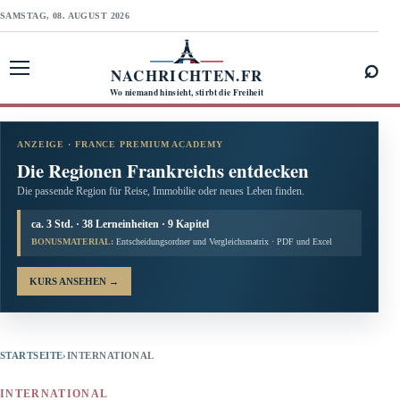
SAMSTAG, 08. AUGUST 2026
⌕
NACHRICHTEN.FR
Menü öffnen
Wo niemand hinsieht, stirbt die Freiheit
ANZEIGE · FRANCE PREMIUM ACADEMY
Die Regionen Frankreichs entdecken
Die passende Region für Reise, Immobilie oder neues Leben finden.
ca. 3 Std. · 38 Lerneinheiten · 9 Kapitel
BONUSMATERIAL:
Entscheidungsordner und Vergleichsmatrix · PDF und Excel
KURS ANSEHEN
→
STARTSEITE
›
INTERNATIONAL
INTERNATIONAL