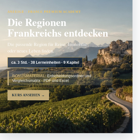
ANZEIGE · FRANCE PREMIUM ACADEMY
Die Regionen
Frankreichs entdecken
Die passende Region für Reise, Immobilie
oder neues Leben finden.
ca. 3 Std. · 38 Lerneinheiten · 9 Kapitel
BONUSMATERIAL:
Entscheidungsordner und
Vergleichsmatrix · PDF und Excel
KURS ANSEHEN
→