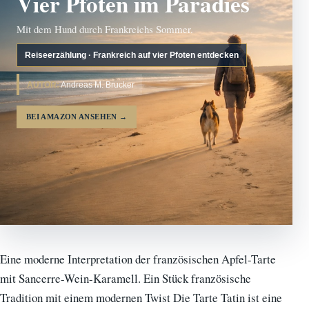
Vier Pfoten im Paradies
Mit dem Hund durch Frankreichs Sommer.
Reiseerzählung · Frankreich auf vier Pfoten entdecken
AUTOR:
Andreas M. Brucker
BEI AMAZON ANSEHEN
→
Eine moderne Interpretation der französischen Apfel-Tarte
mit Sancerre-Wein-Karamell. Ein Stück französische
Tradition mit einem modernen Twist Die Tarte Tatin ist eine