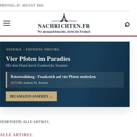
FREITAG, 07. AUGUST 2026
⌕
NACHRICHTEN.FR
Menü öffnen
Wo niemand hinsieht, stirbt die Freiheit
ANZEIGE · EDITIONS PHOTRA
Vier Pfoten im Paradies
Mit dem Hund durch Frankreichs Sommer.
Reiseerzählung · Frankreich auf vier Pfoten entdecken
AUTOR:
Andreas M. Brucker
BEI AMAZON ANSEHEN
→
STARTSEITE
›
ALLE ARTIKEL
ALLE ARTIKEL