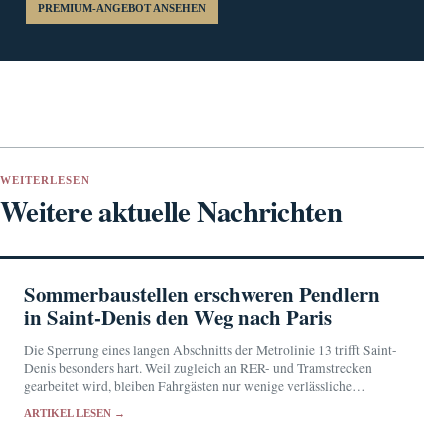
PREMIUM-ANGEBOT ANSEHEN
WEITERLESEN
Weitere aktuelle Nachrichten
Sommerbaustellen erschweren Pendlern
in Saint-Denis den Weg nach Paris
Die Sperrung eines langen Abschnitts der Metrolinie 13 trifft Saint-
Denis besonders hart. Weil zugleich an RER- und Tramstrecken
gearbeitet wird, bleiben Fahrgästen nur wenige verlässliche
Ausweichrouten.
ARTIKEL LESEN →