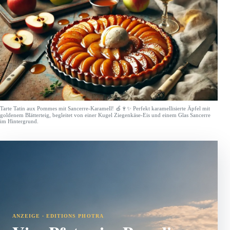
Tarte Tatin aux Pommes mit Sancerre-Karamell! 🍏🍷✨ Perfekt karamellisierte Äpfel mit
goldenem Blätterteig, begleitet von einer Kugel Ziegenkäse-Eis und einem Glas Sancerre
im Hintergrund.
ANZEIGE · EDITIONS PHOTRA