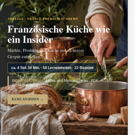
ANZEIGE · FRANCE PREMIUM ACADEMY
Französische Küche wie
ein Insider
Märkte, Produkte und Küche mit sicherem
Gespür entdecken.
ca. 4 Std. 30 Min. · 50 Lerneinheiten · 22 Rezepte
BONUSMATERIAL:
Markt- und Menübegleiter · PDF,
Excel und Word
KURS ANSEHEN
→