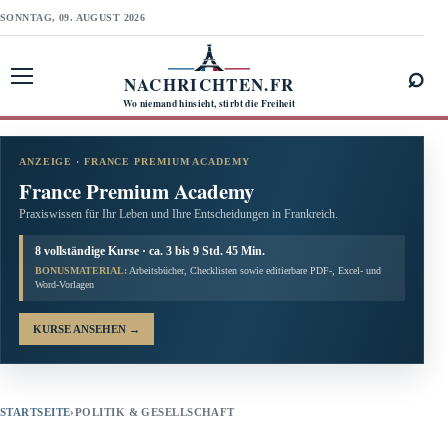
SONNTAG, 09. AUGUST 2026
⌕
NACHRICHTEN.FR
Menü öffnen
Wo niemand hinsieht, stirbt die Freiheit
ANZEIGE · FRANCE PREMIUM ACADEMY
France Premium Academy
Praxiswissen für Ihr Leben und Ihre Entscheidungen in Frankreich.
8 vollständige Kurse · ca. 3 bis 9 Std. 45 Min.
BONUSMATERIAL:
Arbeitsbücher, Checklisten sowie editierbare PDF-, Excel- und
Word-Vorlagen
KURSE ANSEHEN
→
STARTSEITE
›
POLITIK & GESELLSCHAFT