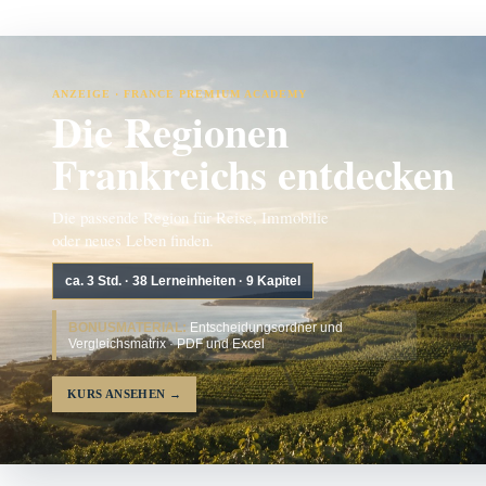
ANZEIGE · FRANCE PREMIUM ACADEMY
Die Regionen
Frankreichs entdecken
Die passende Region für Reise, Immobilie
oder neues Leben finden.
ca. 3 Std. · 38 Lerneinheiten · 9 Kapitel
BONUSMATERIAL:
Entscheidungsordner und
Vergleichsmatrix · PDF und Excel
KURS ANSEHEN
→