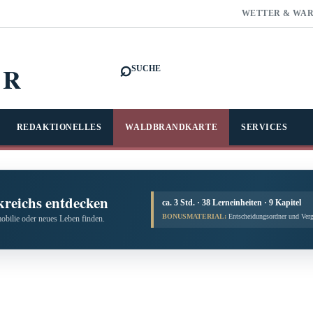
WETTER & WA
⌕
FR
SUCHE
REDAKTIONELLES
WALDBRANDKARTE
SERVICES
kreichs entdecken
ca. 3 Std. · 38 Lerneinheiten · 9 Kapitel
BONUSMATERIAL:
Entscheidungsordner und Verg
obilie oder neues Leben finden.