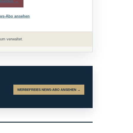
melden →
ws-Abo ansehen
um verwaltet.
WERBEFREIES NEWS-ABO ANSEHEN →