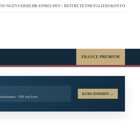
RNUNGEN
VERKEHR
ANMELDEN / BEITRETEN
MITGLIEDSKONTO
FRANCE PREMIUM
KURS ANSEHEN
→
leichsmatrix · PDF und Excel