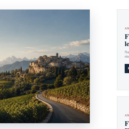
AN
F
l
Nac
ein
AN
F