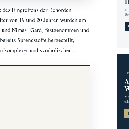
I
k des Eingreifens der Behörden
Pr
Bo
Alter von 19 und 20 Jahren wurden am
) und Nîmes (Gard) festgenommen und
ereits Sprengstoffe hergestellt,
Ein komplexer und symbolischer…
F
A
W
Mit
erh