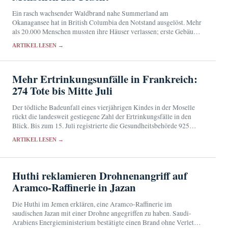
Ein rasch wachsender Waldbrand nahe Summerland am
Okanagansee hat in British Columbia den Notstand ausgelöst. Mehr
als 20.000 Menschen mussten ihre Häuser verlassen; erste Gebäude
wurden beschädigt.
ARTIKEL LESEN →
Mehr Ertrinkungsunfälle in Frankreich:
274 Tote bis Mitte Juli
Der tödliche Badeunfall eines vierjährigen Kindes in der Moselle
rückt die landesweit gestiegene Zahl der Ertrinkungsfälle in den
Blick. Bis zum 15. Juli registrierte die Gesundheitsbehörde 925
Unfälle im Wasser; 274 Menschen starben noch…
ARTIKEL LESEN →
Huthi reklamieren Drohnenangriff auf
Aramco-Raffinerie in Jazan
Die Huthi im Jemen erklären, eine Aramco-Raffinerie im
saudischen Jazan mit einer Drohne angegriffen zu haben. Saudi-
Arabiens Energieministerium bestätigte einen Brand ohne Verletzte,