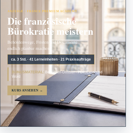
ANZEIGE · FRANCE PREMIUM ACADEMY
Die französische
Bürokratie meistern
Behördenwege, Fristen und Dokumente
endlich planbar machen.
ca. 3 Std. · 41 Lerneinheiten · 21 Praxisaufträge
BONUSMATERIAL:
Behörden-Dossier · PDF, Excel und
Word
KURS ANSEHEN
→