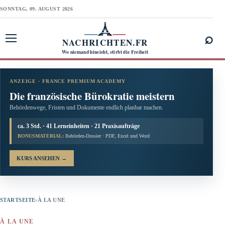
SONNTAG, 09. AUGUST 2026
⌕
NACHRICHTEN.FR
Menü öffnen
Wo niemand hinsieht, stirbt die Freiheit
ANZEIGE · FRANCE PREMIUM ACADEMY
Die französische Bürokratie meistern
Behördenwege, Fristen und Dokumente endlich planbar machen.
ca. 3 Std. · 41 Lerneinheiten · 21 Praxisaufträge
BONUSMATERIAL:
Behörden-Dossier · PDF, Excel und Word
KURS ANSEHEN
→
STARTSEITE
›
À LA UNE
À LA UNE