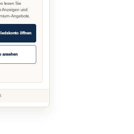
o lesen Sie
e Anzeigen und
emium-Angebote.
liedskonto öffnen
o ansehen
t.