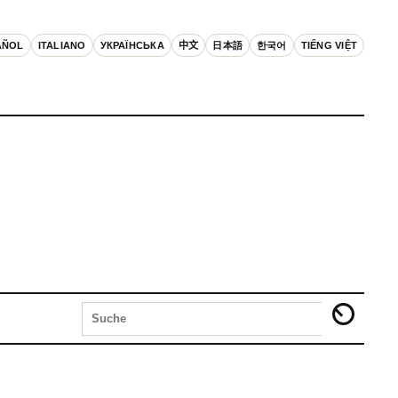
AÑOL
ITALIANO
УКРАЇНСЬКА
中文
日本語
한국어
TIẾNG VIỆT