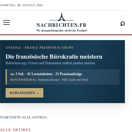
SAMSTAG, 08. AUGUST 2026
⌕
NACHRICHTEN.FR
Menü öffnen
Wo niemand hinsieht, stirbt die Freiheit
ANZEIGE · FRANCE PREMIUM ACADEMY
Die französische Bürokratie meistern
Behördenwege, Fristen und Dokumente endlich planbar machen.
ca. 3 Std. · 41 Lerneinheiten · 21 Praxisaufträge
BONUSMATERIAL:
Behörden-Dossier · PDF, Excel und Word
KURS ANSEHEN
→
STARTSEITE
›
ALLE ARTIKEL
ALLE ARTIKEL