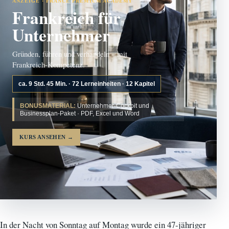
ANZEIGE · FRANCE PREMIUM ACADEMY
Frankreich für
Unternehmer
Gründen, führen und verhandeln – mit
Frankreich-Kompetenz.
ca. 9 Std. 45 Min. · 72 Lerneinheiten · 12 Kapitel
BONUSMATERIAL:
Unternehmer-Cockpit und
Businessplan-Paket · PDF, Excel und Word
KURS ANSEHEN
→
In der Nacht von Sonntag auf Montag wurde ein 47-jähriger