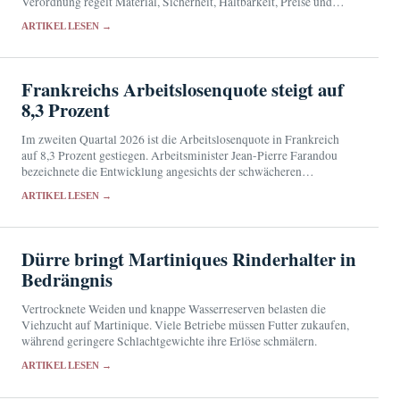
Verordnung regelt Material, Sicherheit, Haltbarkeit, Preise und
Abgabe über Apotheken.
ARTIKEL LESEN →
Frankreichs Arbeitslosenquote steigt auf
8,3 Prozent
Im zweiten Quartal 2026 ist die Arbeitslosenquote in Frankreich
auf 8,3 Prozent gestiegen. Arbeitsminister Jean-Pierre Farandou
bezeichnete die Entwicklung angesichts der schwächeren
Beschäftigungsdynamik als erwartbar.
ARTIKEL LESEN →
Dürre bringt Martiniques Rinderhalter in
Bedrängnis
Vertrocknete Weiden und knappe Wasserreserven belasten die
Viehzucht auf Martinique. Viele Betriebe müssen Futter zukaufen,
während geringere Schlachtgewichte ihre Erlöse schmälern.
ARTIKEL LESEN →