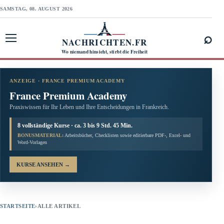
SAMSTAG, 08. AUGUST 2026
⌕
NACHRICHTEN.FR
Menü öffnen
Wo niemand hinsieht, stirbt die Freiheit
ANZEIGE · FRANCE PREMIUM ACADEMY
France Premium Academy
Praxiswissen für Ihr Leben und Ihre Entscheidungen in Frankreich.
8 vollständige Kurse · ca. 3 bis 9 Std. 45 Min.
BONUSMATERIAL:
Arbeitsbücher, Checklisten sowie editierbare PDF-, Excel- und
Word-Vorlagen
KURSE ANSEHEN
→
STARTSEITE
›
ALLE ARTIKEL