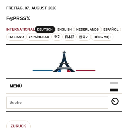
FREITAG, 07. AUGUST 2026
F
◎
P
RSS
𝕏
DEUTSCH
ENGLISH
NEDERLANDS
ESPAÑOL
INTERNATIONAL
ITALIANO
УКРАЇНСЬКА
中文
日本語
한국어
TIẾNG VIỆT
MENÜ
ZURÜCK