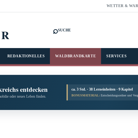
WETTER & WA
⌕
FR
SUCHE
REDAKTIONELLES
WALDBRANDKARTE
SERVICES
kreichs entdecken
ca. 3 Std. · 38 Lerneinheiten · 9 Kapitel
BONUSMATERIAL:
Entscheidungsordner und Verg
obilie oder neues Leben finden.