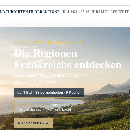
NACHRICHTEN.FR REDAKTION
7. JULI 2026 · 05:46 UHR
2 MIN. LESEZEIT
ANZEIGE · FRANCE PREMIUM ACADEMY
Die Regionen
Frankreichs entdecken
Die passende Region für Reise, Immobilie
oder neues Leben finden.
ca. 3 Std. · 38 Lerneinheiten · 9 Kapitel
BONUSMATERIAL:
Entscheidungsordner und
Vergleichsmatrix · PDF und Excel
KURS ANSEHEN
→