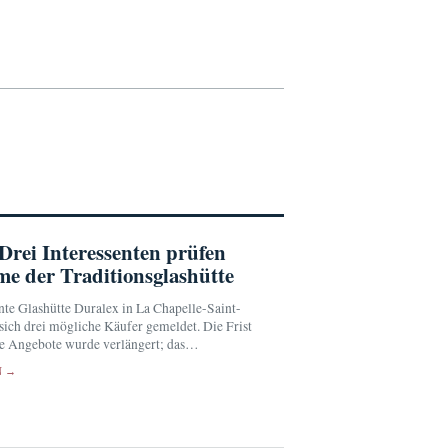
Drei Interessenten prüfen
e der Traditionsglashütte
nte Glashütte Duralex in La Chapelle-Saint-
ich drei mögliche Käufer gemeldet. Die Frist
he Angebote wurde verlängert; das
 Orléans will die Übernahmepläne am 17.
N →
 prüfen.