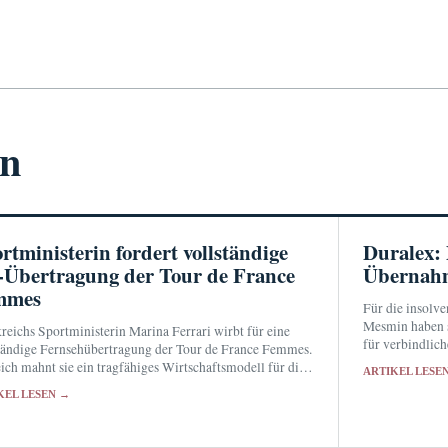
en
rtministerin fordert vollständige
Duralex: 
Übertragung der Tour de France
Übernahm
mmes
Für die insolve
Mesmin haben s
reichs Sportministerin Marina Ferrari wirbt für eine
für verbindlic
tändige Fernsehübertragung der Tour de France Femmes.
Handelsgericht
ich mahnt sie ein tragfähiges Wirtschaftsmodell für die
ARTIKEL LESE
September 2026
nrundfahrt an.
KEL LESEN →