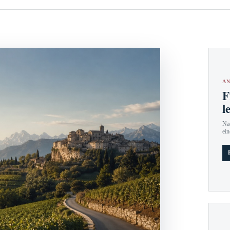
AN
F
l
Nac
ein