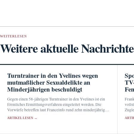
WEITERLESEN
Weitere aktuelle Nachricht
Turntrainer in den Yvelines wegen
Spo
mutmaßlicher Sexualdelikte an
TV-
Minderjährigen beschuldigt
Fe
Gegen einen 58-jährigen Turntrainer in den Yvelines ist ein
Frank
förmliches Ermittlungsverfahren eingeleitet worden. Die
volls
Vorwürfe betreffen laut Franceinfo rund zehn minderjährige
Zugle
Mädchen und reichen von sexuellen Übergriffen bis zu
Fraue
ARTIKEL LESEN →
ARTI
Belästigung und Gewalt.