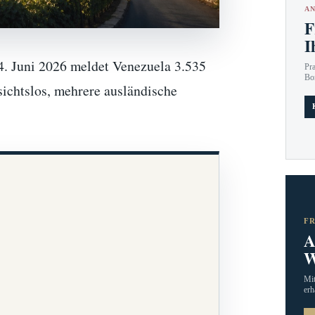
AN
F
I
. Juni 2026 meldet Venezuela 3.535
Pr
Bo
sichtslos, mehrere ausländische
F
A
W
Mit
erh