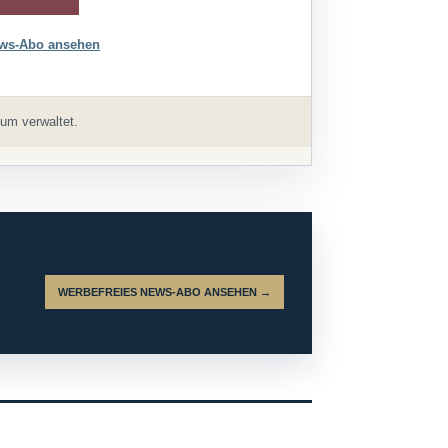
ws-Abo ansehen
um verwaltet.
WERBEFREIES NEWS-ABO ANSEHEN →