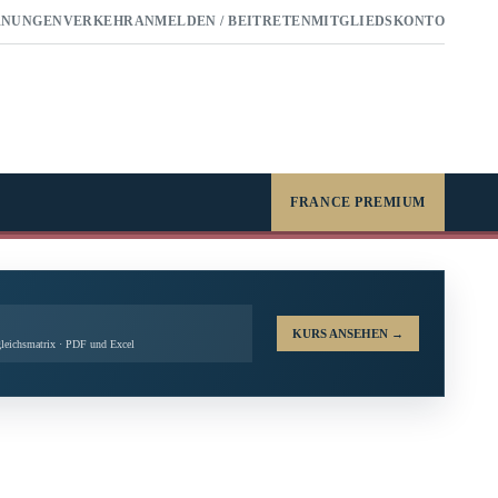
RNUNGEN
VERKEHR
ANMELDEN / BEITRETEN
MITGLIEDSKONTO
FRANCE PREMIUM
KURS ANSEHEN
→
leichsmatrix · PDF und Excel