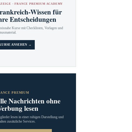
ZEIGE · FRANCE PREMIUM ACADEMY
rankreich-Wissen für
hre Entscheidungen
axisnahe Kurse mit Checklisten, Vorlagen und
nusmaterial.
KURSE ANSEHEN →
RANCE PREMIUM
lle Nachrichten ohne
erbung lesen
glieder lesen in einer ruhigen Darstellung und
alten zusätzliche Services.