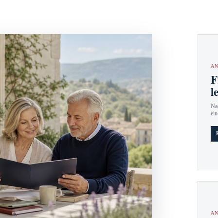
AN
F
l
Nac
ein
AN