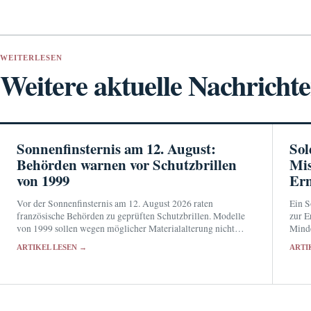
WEITERLESEN
Weitere aktuelle Nachricht
Sonnenfinsternis am 12. August:
Sol
Behörden warnen vor Schutzbrillen
Mis
von 1999
Erm
Vor der Sonnenfinsternis am 12. August 2026 raten
Ein S
französische Behörden zu geprüften Schutzbrillen. Modelle
zur E
von 1999 sollen wegen möglicher Materialalterung nicht
Minde
erneut verwendet werden.
wurde
ARTIKEL LESEN →
ARTI