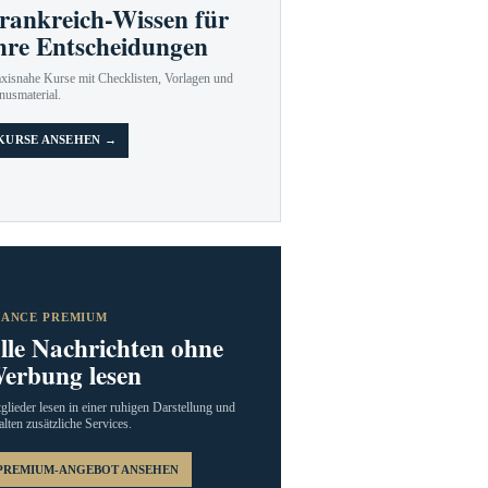
rankreich-Wissen für
hre Entscheidungen
axisnahe Kurse mit Checklisten, Vorlagen und
nusmaterial.
KURSE ANSEHEN →
RANCE PREMIUM
lle Nachrichten ohne
erbung lesen
glieder lesen in einer ruhigen Darstellung und
alten zusätzliche Services.
PREMIUM-ANGEBOT ANSEHEN