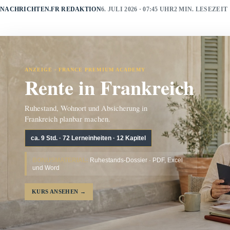
NACHRICHTEN.FR REDAKTION
6. JULI 2026 · 07:45 UHR
2 MIN. LESEZEIT
ANZEIGE · FRANCE PREMIUM ACADEMY
Rente in Frankreich
Ruhestand, Wohnort und Absicherung in
Frankreich planbar machen.
ca. 9 Std. · 72 Lerneinheiten · 12 Kapitel
BONUSMATERIAL:
Ruhestands-Dossier · PDF, Excel
und Word
KURS ANSEHEN
→