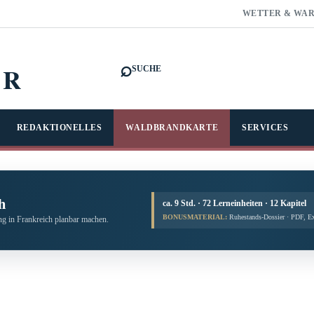
WETTER & WA
⌕
FR
SUCHE
REDAKTIONELLES
WALDBRANDKARTE
SERVICES
h
ca. 9 Std. · 72 Lerneinheiten · 12 Kapitel
BONUSMATERIAL:
Ruhestands-Dossier · PDF, E
g in Frankreich planbar machen.