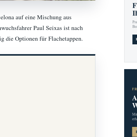
F
I
elona auf eine Mischung aus
Pr
hwuchsfahrer Paul Seixas ist nach
Bo
tig die Optionen für Flachetappen.
F
A
W
Mit
erh