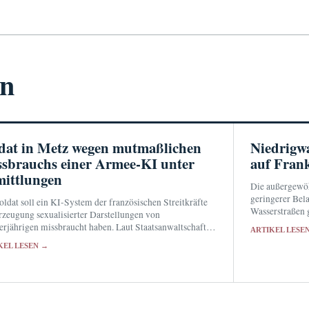
en
dat in Metz wegen mutmaßlichen
Niedrigwa
sbrauchs einer Armee-KI unter
auf Fran
ittlungen
Die außergewöh
geringerer Bel
oldat soll ein KI-System der französischen Streitkräfte
Wasserstraßen 
rzeugung sexualisierter Darstellungen von
Sperrungen.
rjährigen missbraucht haben. Laut Staatsanwaltschaft
ARTIKEL LESE
n mehr als 10.000 entsprechende Eingaben registriert.
KEL LESEN →