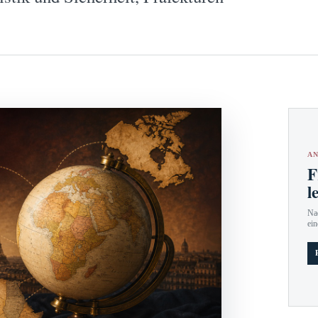
AN
F
l
Nac
ein