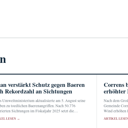
en
an verstärkt Schutz gegen Baeren
Correns 
h Rekordzahl an Sichtungen
erhöhter
s Umweltministerium aktualisierte am 5. August seine
Nach dem Großb
en zu toedlichen Baerenangriffen. Nach 50.776
Gemeinde Corr
trierten Sichtungen im Fiskaljahr 2025 setzt die
Wind erhöhen l
rung auf mehr Personal, Fallen, Schutzmittel und klar
Brände im Var.
KEL LESEN →
ARTIKEL LESE
renzte Schutzbereiche.