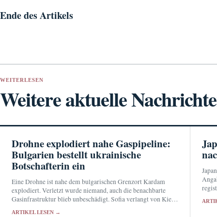
Ende des Artikels
WEITERLESEN
Weitere aktuelle Nachricht
Drohne explodiert nahe Gaspipeline:
Jap
Bulgarien bestellt ukrainische
nac
Botschafterin ein
Japan
Angab
Eine Drohne ist nahe dem bulgarischen Grenzort Kardam
regis
explodiert. Verletzt wurde niemand, auch die benachbarte
Regie
Gasinfrastruktur blieb unbeschädigt. Sofia verlangt von Kiew
ARTI
abgeg
Aufklärung über die Herkunft des Fluggeräts.
ARTIKEL LESEN →