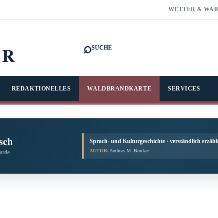
WETTER & WA
⌕
FR
SUCHE
REDAKTIONELLES
WALDBRANDKARTE
SERVICES
sch
Sprach- und Kulturgeschichte · verständlich erzähl
AUTOR:
Andreas M. Brucker
urde.