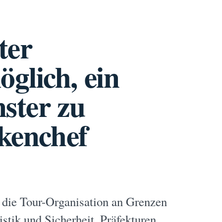
ter
glich, ein
nster zu
ckenchef
e die Tour-Organisation an Grenzen
istik und Sicherheit, Präfekturen