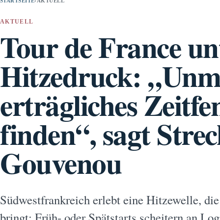
STARTSEITE
›
AKTUELL
AKTUELL
Tour de France un
Hitzedruck: „Unmö
erträgliches Zeitfe
finden“, sagt Stre
Gouvenou
Südwestfrankreich erlebt eine Hitzewelle, di
bringt: Früh- oder Spätstarts scheitern an Log