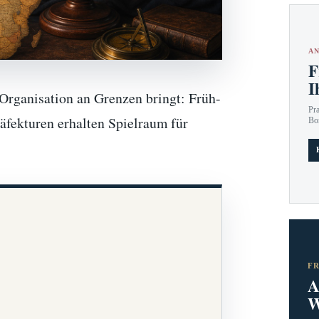
AN
F
I
-Organisation an Grenzen bringt: Früh-
Pr
räfekturen erhalten Spielraum für
Bo
F
A
W