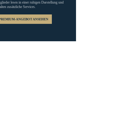
glieder lesen in einer ruhigen Darstellung und
alten zusätzliche Services.
PREMIUM-ANGEBOT ANSEHEN