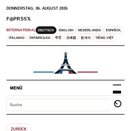
DONNERSTAG, 06. AUGUST 2026
F
◎
P
RSS
𝕏
DEUTSCH
ENGLISH
NEDERLANDS
ESPAÑOL
INTERNATIONAL
ITALIANO
УКРАЇНСЬКА
中文
日本語
한국어
TIẾNG VIỆT
MENÜ
ZURÜCK