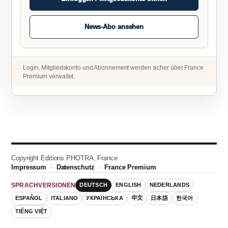
News-Abo ansehen
Login, Mitgliedskonto und Abonnement werden sicher über France
Premium verwaltet.
Copyright Editions PHOTRA, France
Impressum
·
Datenschutz
·
France Premium
DEUTSCH
ENGLISH
NEDERLANDS
SPRACHVERSIONEN
ESPAÑOL
ITALIANO
УКРАЇНСЬКА
中文
日本語
한국어
TIẾNG VIỆT