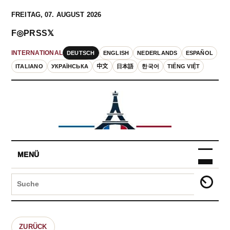
FREITAG, 07. AUGUST 2026
F
◎
P
RSS
𝕏
DEUTSCH
ENGLISH
NEDERLANDS
ESPAÑOL
INTERNATIONAL
ITALIANO
УКРАЇНСЬКА
中文
日本語
한국어
TIẾNG VIỆT
MENÜ
ZURÜCK