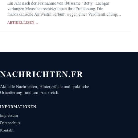
Ein Jahr nach der Festnahme von Ibtissame "Betty" Lachgar
verlangen Menschenrechtsgruppen ihre Freilassung. Die
marokkanische Aktivistin verbüßt wegen einer Veröffentlichung
auf X eine 30-monatige Haftstrafe.
ARTIKEL LESEN →
NACHRICHTEN.FR
Aktuelle Nachrichten, Hintergründe und praktische
Orientierung rund um Frankreich.
INFORMATIONEN
Impressum
Datenschutz
Kontakt