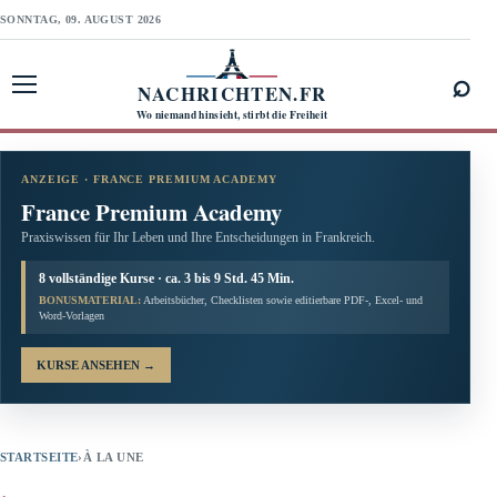
SONNTAG, 09. AUGUST 2026
⌕
NACHRICHTEN.FR
Menü öffnen
Wo niemand hinsieht, stirbt die Freiheit
ANZEIGE · FRANCE PREMIUM ACADEMY
France Premium Academy
Praxiswissen für Ihr Leben und Ihre Entscheidungen in Frankreich.
8 vollständige Kurse · ca. 3 bis 9 Std. 45 Min.
BONUSMATERIAL:
Arbeitsbücher, Checklisten sowie editierbare PDF-, Excel- und
Word-Vorlagen
KURSE ANSEHEN
→
STARTSEITE
›
À LA UNE