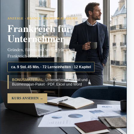
ANZEIGE · FRANCE PREMIUM ACADEMY
Frankreich für
Unternehmer
Gründen, führen und verhandeln – mit
Frankreich-Kompetenz.
ca. 9 Std. 45 Min. · 72 Lerneinheiten · 12 Kapitel
BONUSMATERIAL:
Unternehmer-Cockpit und
Businessplan-Paket · PDF, Excel und Word
KURS ANSEHEN
→