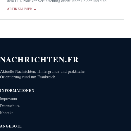
dem LFI-Politiker Veruntreuung öffentlicher Gelder und eine
mutmaßlich fingierte Beschäftigung vor. Bagayoko bestreitet die
ARTIKEL LESEN →
Anschuldigungen.
NACHRICHTEN.FR
Aktuelle Nachrichten, Hintergründe und praktische
Orientierung rund um Frankreich.
INFORMATIONEN
Impressum
Datenschutz
Kontakt
ANGEBOTE