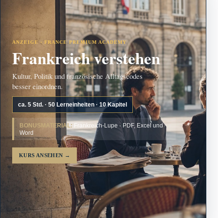
ANZEIGE · FRANCE PREMIUM ACADEMY
Frankreich verstehen
Kultur, Politik und französische Alltagscodes
besser einordnen.
ca. 5 Std. · 50 Lerneinheiten · 10 Kapitel
BONUSMATERIAL:
Frankreich-Lupe · PDF, Excel und
Word
KURS ANSEHEN
→