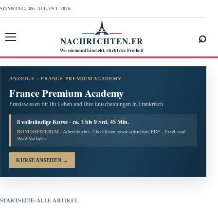
SONNTAG, 09. AUGUST 2026
⌕
NACHRICHTEN.FR
Menü öffnen
Wo niemand hinsieht, stirbt die Freiheit
ANZEIGE · FRANCE PREMIUM ACADEMY
France Premium Academy
Praxiswissen für Ihr Leben und Ihre Entscheidungen in Frankreich.
8 vollständige Kurse · ca. 3 bis 9 Std. 45 Min.
BONUSMATERIAL:
Arbeitsbücher, Checklisten sowie editierbare PDF-, Excel- und
Word-Vorlagen
KURSE ANSEHEN
→
STARTSEITE
›
ALLE ARTIKEL