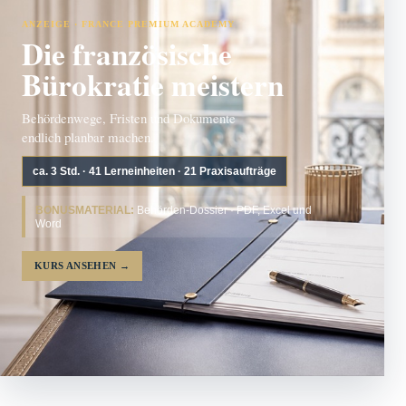
ANZEIGE · FRANCE PREMIUM ACADEMY
Die französische
Bürokratie meistern
Behördenwege, Fristen und Dokumente
endlich planbar machen.
ca. 3 Std. · 41 Lerneinheiten · 21 Praxisaufträge
BONUSMATERIAL:
Behörden-Dossier · PDF, Excel und
Word
KURS ANSEHEN
→