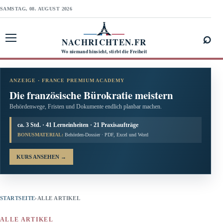
SAMSTAG, 08. AUGUST 2026
⌕
NACHRICHTEN.FR
Menü öffnen
Wo niemand hinsieht, stirbt die Freiheit
ANZEIGE · FRANCE PREMIUM ACADEMY
Die französische Bürokratie meistern
Behördenwege, Fristen und Dokumente endlich planbar machen.
ca. 3 Std. · 41 Lerneinheiten · 21 Praxisaufträge
BONUSMATERIAL:
Behörden-Dossier · PDF, Excel und Word
KURS ANSEHEN
→
STARTSEITE
›
ALLE ARTIKEL
ALLE ARTIKEL