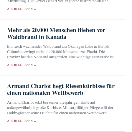
Ausrüstung. Die Gewerkschaft verlangt eine klarere politische
Verantwortung für den Zivilschutz.
ARTIKEL LESEN →
Mehr als 20.000 Menschen fliehen vor
Waldbrand in Kanada
Ein rasch wachsender Waldbrand am Okanagan Lake in British
Columbia zwingt mehr als 20.000 Menschen zur Flucht. Die
Provinz hat den Notstand ausgerufen, eine wichtige Fernstraße ist
gesperrt.
ARTIKEL LESEN →
Armand Charlot hegt Riesenkürbisse für
einen nationalen Wettbewerb
Armand Charlot setzt bei seiner diesjährigen Ernte auf
außergewöhnlich große Kürbisse. Mit sorgfältiger Pflege will der
Hobbygärtner seine Früchte für einen nationalen Wettbewerb
qualifizieren.
ARTIKEL LESEN →