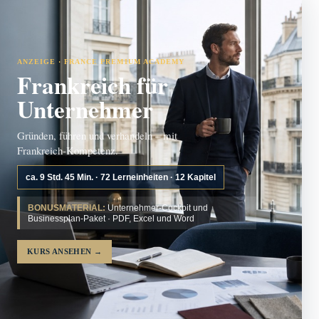
ANZEIGE · FRANCE PREMIUM ACADEMY
Frankreich für
Unternehmer
Gründen, führen und verhandeln – mit
Frankreich-Kompetenz.
ca. 9 Std. 45 Min. · 72 Lerneinheiten · 12 Kapitel
BONUSMATERIAL:
Unternehmer-Cockpit und
Businessplan-Paket · PDF, Excel und Word
KURS ANSEHEN
→