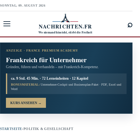
SONNTAG, 09. AUGUST 2026
⌕
NACHRICHTEN.FR
Menü öffnen
Wo niemand hinsieht, stirbt die Freiheit
ANZEIGE · FRANCE PREMIUM ACADEMY
Frankreich für Unternehmer
Gründen, führen und verhandeln – mit Frankreich-Kompetenz.
ca. 9 Std. 45 Min. · 72 Lerneinheiten · 12 Kapitel
BONUSMATERIAL:
Unternehmer-Cockpit und Businessplan-Paket · PDF, Excel und
Word
KURS ANSEHEN
→
STARTSEITE
›
POLITIK & GESELLSCHAFT