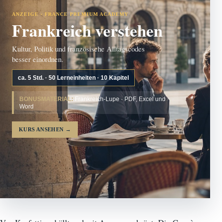
ANZEIGE · FRANCE PREMIUM ACADEMY
Frankreich verstehen
Kultur, Politik und französische Alltagscodes
besser einordnen.
ca. 5 Std. · 50 Lerneinheiten · 10 Kapitel
BONUSMATERIAL:
Frankreich-Lupe · PDF, Excel und
Word
KURS ANSEHEN
→