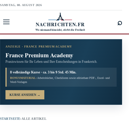
SAMSTAG, 08. AUGUST 2026
⌕
NACHRICHTEN.FR
Menü öffnen
Wo niemand hinsieht, stirbt die Freiheit
ANZEIGE · FRANCE PREMIUM ACADEMY
France Premium Academy
Praxiswissen für Ihr Leben und Ihre Entscheidungen in Frankreich.
8 vollständige Kurse · ca. 3 bis 9 Std. 45 Min.
BONUSMATERIAL:
Arbeitsbücher, Checklisten sowie editierbare PDF-, Excel- und
Word-Vorlagen
KURSE ANSEHEN
→
STARTSEITE
›
ALLE ARTIKEL