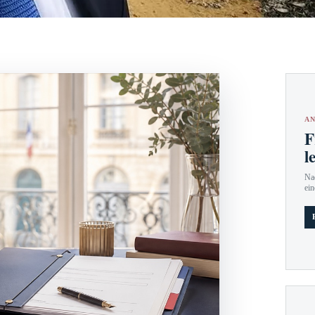
AN
F
l
Nac
ein