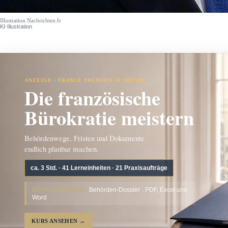
Illustration Nachrichten.fr
KI-Illustration
ANZEIGE · FRANCE PREMIUM ACADEMY
Die französische
Bürokratie meistern
Behördenwege, Fristen und Dokumente
endlich planbar machen.
ca. 3 Std. · 41 Lerneinheiten · 21 Praxisaufträge
BONUSMATERIAL:
Behörden-Dossier · PDF, Excel und
Word
KURS ANSEHEN
→