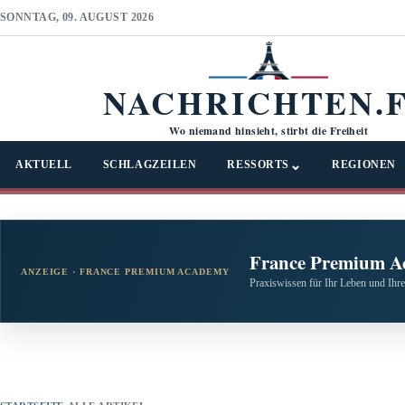
SONNTAG, 09. AUGUST 2026
NACHRICHTEN.
Wo niemand hinsieht, stirbt die Freiheit
⌄
AKTUELL
SCHLAGZEILEN
RESSORTS
REGIONEN
France Premium A
ANZEIGE · FRANCE PREMIUM ACADEMY
Praxiswissen für Ihr Leben und Ihre