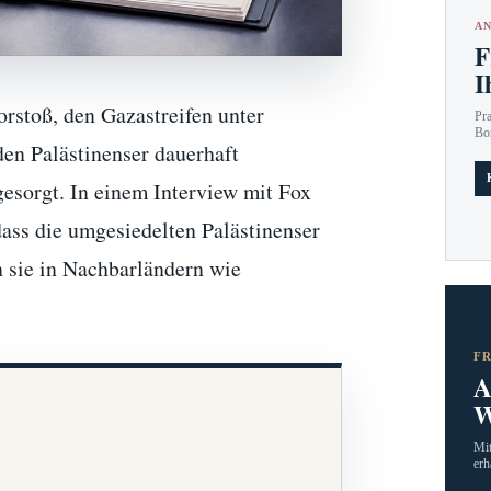
AN
F
I
rstoß, den Gazastreifen unter
Pr
Bo
den Palästinenser dauerhaft
esorgt. In einem Interview mit Fox
dass die umgesiedelten Palästinenser
n sie in Nachbarländern wie
F
A
W
Mit
erh