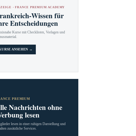
ZEIGE · FRANCE PREMIUM ACADEMY
rankreich-Wissen für
hre Entscheidungen
axisnahe Kurse mit Checklisten, Vorlagen und
nusmaterial.
KURSE ANSEHEN →
RANCE PREMIUM
lle Nachrichten ohne
erbung lesen
glieder lesen in einer ruhigen Darstellung und
alten zusätzliche Services.