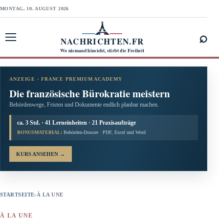
MONTAG, 10. AUGUST 2026
⌕
NACHRICHTEN.FR
Menü öffnen
Wo niemand hinsieht, stirbt die Freiheit
ANZEIGE · FRANCE PREMIUM ACADEMY
Die französische Bürokratie meistern
Behördenwege, Fristen und Dokumente endlich planbar machen.
ca. 3 Std. · 41 Lerneinheiten · 21 Praxisaufträge
BONUSMATERIAL:
Behörden-Dossier · PDF, Excel und Word
KURS ANSEHEN
→
STARTSEITE
›
À LA UNE
À LA UNE