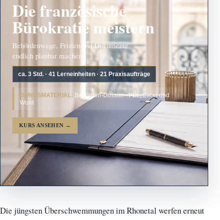
Die französische
Bürokratie meistern
Behördenwege, Fristen und Dokumente
endlich planbar machen.
ca. 3 Std. · 41 Lerneinheiten · 21 Praxisaufträge
BONUSMATERIAL:
Behörden-Dossier · PDF, Excel und
Word
KURS ANSEHEN
→
Die jüngsten Überschwemmungen im Rhonetal werfen erneut