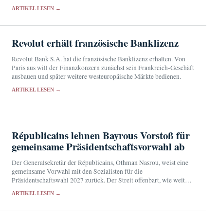
werden; die Ergebnisse der Laborprüfungen stehen noch aus.
ARTIKEL LESEN →
Revolut erhält französische Banklizenz
Revolut Bank S.A. hat die französische Banklizenz erhalten. Von
Paris aus will der Finanzkonzern zunächst sein Frankreich-Geschäft
ausbauen und später weitere westeuropäische Märkte bedienen.
ARTIKEL LESEN →
Républicains lehnen Bayrous Vorstoß für
gemeinsame Präsidentschaftsvorwahl ab
Der Generalsekretär der Républicains, Othman Nasrou, weist eine
gemeinsame Vorwahl mit den Sozialisten für die
Präsidentschaftswahl 2027 zurück. Der Streit offenbart, wie weit
Frankreichs Mitte und die bürgerliche Rechte von einem
ARTIKEL LESEN →
gemeinsamen Kandidaten entfernt…