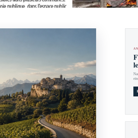
AN
F
l
Nac
ein