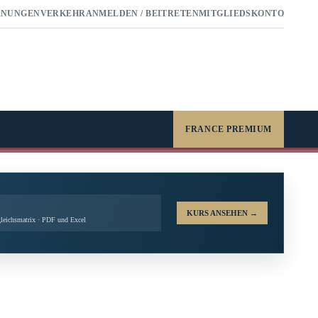
RNUNGEN
VERKEHR
ANMELDEN / BEITRETEN
MITGLIEDSKONTO
FRANCE PREMIUM
KURS ANSEHEN
→
leichsmatrix · PDF und Excel