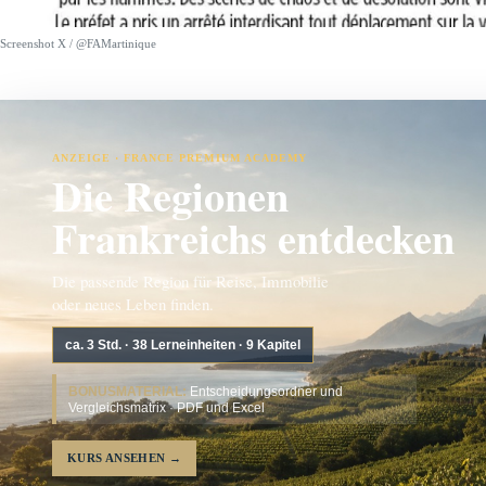
Screenshot X / @FAMartinique
ANZEIGE · FRANCE PREMIUM ACADEMY
Die Regionen
Frankreichs entdecken
Die passende Region für Reise, Immobilie
oder neues Leben finden.
ca. 3 Std. · 38 Lerneinheiten · 9 Kapitel
BONUSMATERIAL:
Entscheidungsordner und
Vergleichsmatrix · PDF und Excel
KURS ANSEHEN
→