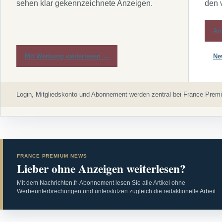
sehen klar gekennzeichnete Anzeigen.
den 
An
Mit Werbung weiterlesen →
Ne
Login, Mitgliedskonto und Abonnement werden zentral bei France Premi
FRANCE PREMIUM NEWS
Lieber ohne Anzeigen weiterlesen?
Mit dem Nachrichten.fr-Abonnement lesen Sie alle Artikel ohne
Werbeunterbrechungen und unterstützen zugleich die redaktionelle Arbeit.