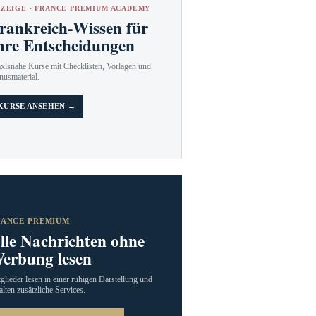
ZEIGE · FRANCE PREMIUM ACADEMY
rankreich-Wissen für
hre Entscheidungen
axisnahe Kurse mit Checklisten, Vorlagen und
nusmaterial.
KURSE ANSEHEN →
RANCE PREMIUM
lle Nachrichten ohne
erbung lesen
glieder lesen in einer ruhigen Darstellung und
alten zusätzliche Services.