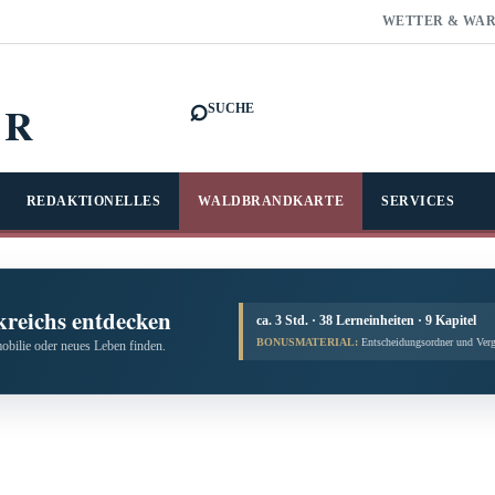
WETTER & WA
⌕
FR
SUCHE
REDAKTIONELLES
WALDBRANDKARTE
SERVICES
kreichs entdecken
ca. 3 Std. · 38 Lerneinheiten · 9 Kapitel
BONUSMATERIAL:
Entscheidungsordner und Verg
obilie oder neues Leben finden.