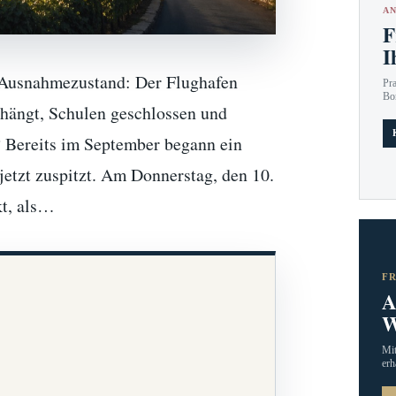
AN
F
I
e Ausnahmezustand: Der Flughafen
Pr
Bo
rhängt, Schulen geschlossen und
? Bereits im September begann ein
jetzt zuspitzt. Am Donnerstag, den 10.
kt, als…
F
A
W
Mit
erh