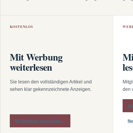
KOSTENLOS
WER
Mit Werbung
Mi
weiterlesen
le
Sie lesen den vollständigen Artikel und
Mitg
sehen klar gekennzeichnete Anzeigen.
den 
An
Mit Werbung weiterlesen →
Ne