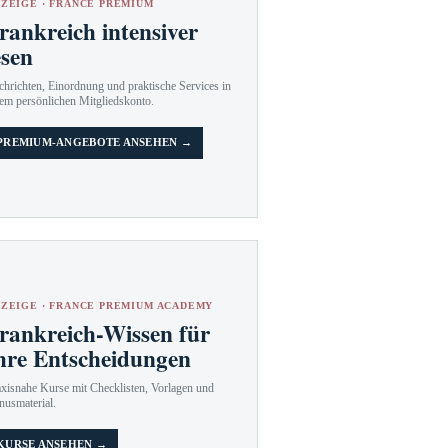
ZEIGE · FRANCE PREMIUM
rankreich intensiver
esen
hrichten, Einordnung und praktische Services in
em persönlichen Mitgliedskonto.
PREMIUM-ANGEBOTE ANSEHEN →
ZEIGE · FRANCE PREMIUM ACADEMY
rankreich-Wissen für
hre Entscheidungen
axisnahe Kurse mit Checklisten, Vorlagen und
nusmaterial.
KURSE ANSEHEN →