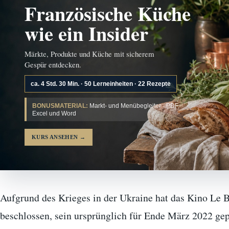
Französische Küche
wie ein Insider
Märkte, Produkte und Küche mit sicherem
Gespür entdecken.
ca. 4 Std. 30 Min. · 50 Lerneinheiten · 22 Rezepte
BONUSMATERIAL:
Markt- und Menübegleiter · PDF,
Excel und Word
KURS ANSEHEN
→
Aufgrund des Krieges in der Ukraine hat das Kino Le B
beschlossen, sein ursprünglich für Ende März 2022 gep