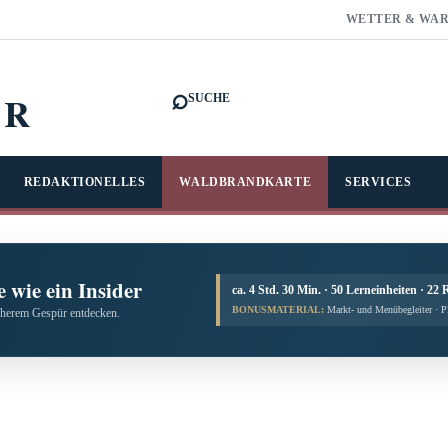
WETTER & WA
⌕
FR
SUCHE
REDAKTIONELLES
WALDBRANDKARTE
SERVICES
 wie ein Insider
ca. 4 Std. 30 Min. · 50 Lerneinheiten · 22 
BONUSMATERIAL:
Markt- und Menübegleiter · 
cherem Gespür entdecken.