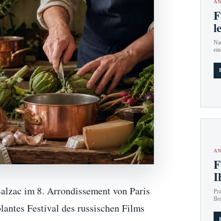
AN
F
l
Nac
ein
AN
F
I
alzac im 8. Arrondissement von Paris
Pr
Bo
lantes Festival des russischen Films