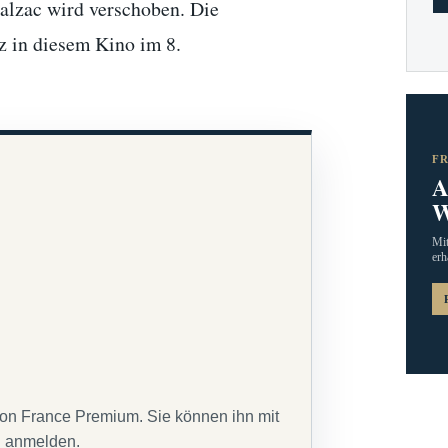
Balzac wird verschoben. Die
rz in diesem Kino im 8.
F
A
W
Mit
erh
von France Premium. Sie können ihn mit
g anmelden.