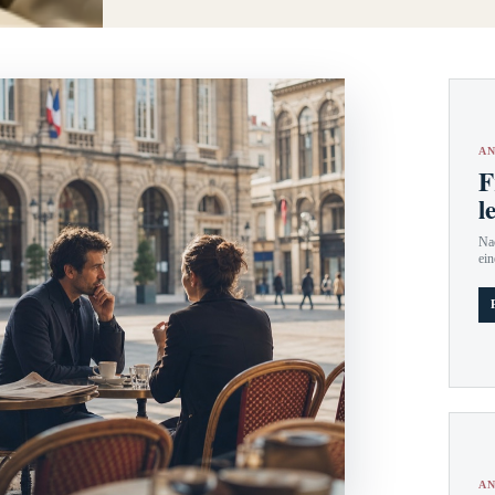
AN
F
l
Nac
ein
AN