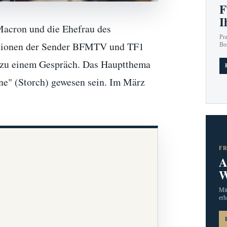
F
I
Macron und die Ehefrau des
Pr
mationen der Sender BFMTV und TF1
Bo
zu einem Gespräch. Das Hauptthema
ne" (Storch) gewesen sein. Im März
F
A
W
Mit
erh