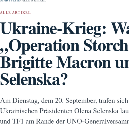
STARTSEITE
›
ALLE ARTIKEL
ALLE ARTIKEL
Ukraine-Krieg: Was
„Operation Storch
Brigitte Macron u
Selenska?
Am Dienstag, dem 20. September, trafen sich
Ukrainischen Präsidenten Olena Selenska l
und TF1 am Rande der UNO-Generalversamm