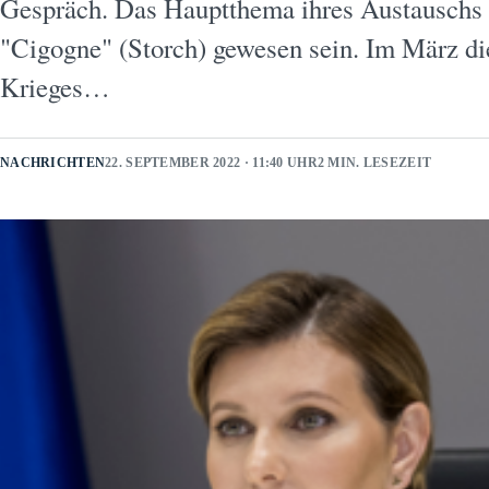
Gespräch. Das Hauptthema ihres Austauschs s
"Cigogne" (Storch) gewesen sein. Im März di
Krieges…
NACHRICHTEN
22. SEPTEMBER 2022 · 11:40 UHR
2 MIN. LESEZEIT