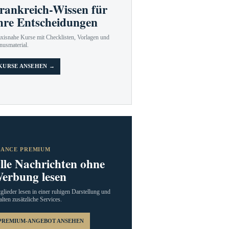
rankreich-Wissen für
hre Entscheidungen
axisnahe Kurse mit Checklisten, Vorlagen und
nusmaterial.
KURSE ANSEHEN →
RANCE PREMIUM
lle Nachrichten ohne
erbung lesen
glieder lesen in einer ruhigen Darstellung und
alten zusätzliche Services.
PREMIUM-ANGEBOT ANSEHEN