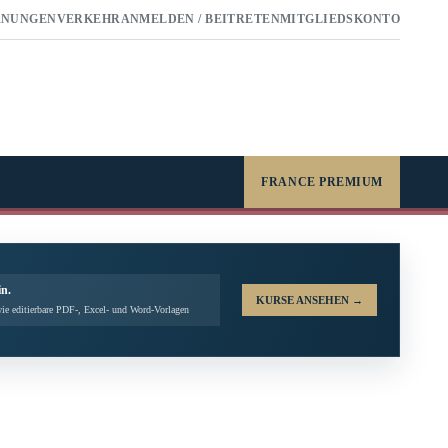
RNUNGEN
VERKEHR
ANMELDEN / BEITRETEN
MITGLIEDSKONTO
FRANCE PREMIUM
in.
KURSE ANSEHEN
→
ie editierbare PDF-, Excel- und Word-Vorlagen