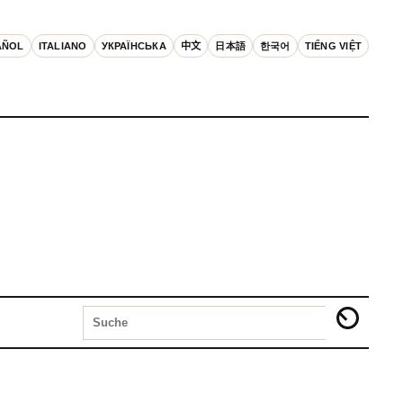
AÑOL
ITALIANO
УКРАЇНСЬКА
中文
日本語
한국어
TIẾNG VIỆT