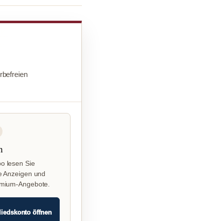
befreien
n
o lesen Sie
e Anzeigen und
emium-Angebote.
liedskonto öffnen