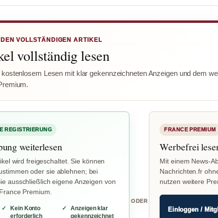
 DEN VOLLSTÄNDIGEN ARTIKEL
el vollständig lesen
 kostenlosem Lesen mit klar gekennzeichneten Anzeigen und dem wer
Premium.
E REGISTRIERUNG
FRANCE PREMIUM
bung weiterlesen
Werbefrei lese
ikel wird freigeschaltet. Sie können
Mit einem News-Ab
stimmen oder sie ablehnen; bei
Nachrichten.fr ohn
e ausschließlich eigene Anzeigen von
nutzen weitere Pr
 France Premium.
ODER
Kein Konto
Anzeigen klar
Einloggen / Mitg
erforderlich
gekennzeichnet