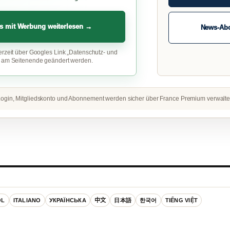
s mit Werbung weiterlesen →
News-Ab
erzeit über Googles Link „Datenschutz- und
“ am Seitenende geändert werden.
ogin, Mitgliedskonto und Abonnement werden sicher über France Premium verwalte
OL
ITALIANO
УКРАЇНСЬКА
中文
日本語
한국어
TIẾNG VIỆT