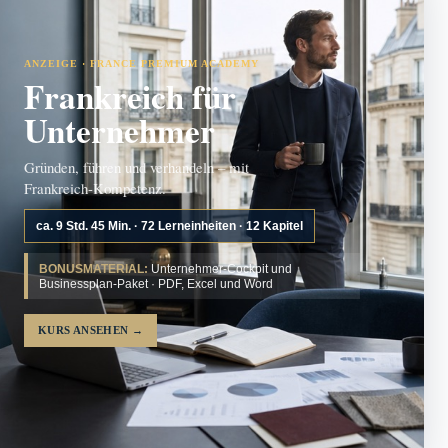
ANZEIGE · FRANCE PREMIUM ACADEMY
Frankreich für
Unternehmer
Gründen, führen und verhandeln – mit
Frankreich-Kompetenz.
ca. 9 Std. 45 Min. · 72 Lerneinheiten · 12 Kapitel
BONUSMATERIAL:
Unternehmer-Cockpit und
Businessplan-Paket · PDF, Excel und Word
KURS ANSEHEN
→