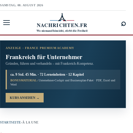
SAMSTAG, 08. AUGUST 2026
⌕
NACHRICHTEN.FR
Menü öffnen
Wo niemand hinsieht, stirbt die Freiheit
ANZEIGE · FRANCE PREMIUM ACADEMY
Frankreich für Unternehmer
Gründen, führen und verhandeln – mit Frankreich-Kompetenz.
ca. 9 Std. 45 Min. · 72 Lerneinheiten · 12 Kapitel
BONUSMATERIAL:
Unternehmer-Cockpit und Businessplan-Paket · PDF, Excel und
Word
KURS ANSEHEN
→
STARTSEITE
›
À LA UNE