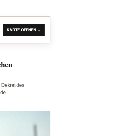
KARTE ÖFFNEN →
chen
s Dekret des
lde