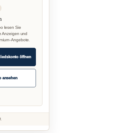
n
o lesen Sie
e Anzeigen und
emium-Angebote.
liedskonto öffnen
o ansehen
t.