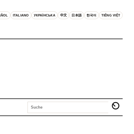
AÑOL
ITALIANO
УКРАЇНСЬКА
中文
日本語
한국어
TIẾNG VIỆT