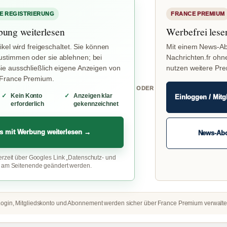
E REGISTRIERUNG
FRANCE PREMIUM
bung weiterlesen
Werbefrei lese
ikel wird freigeschaltet. Sie können
Mit einem News-Ab
stimmen oder sie ablehnen; bei
Nachrichten.fr ohn
e ausschließlich eigene Anzeigen von
nutzen weitere Pr
 France Premium.
ODER
Kein Konto
Anzeigen klar
Einloggen / Mitg
erforderlich
gekennzeichnet
s mit Werbung weiterlesen →
News-Ab
erzeit über Googles Link „Datenschutz- und
“ am Seitenende geändert werden.
ogin, Mitgliedskonto und Abonnement werden sicher über France Premium verwalte